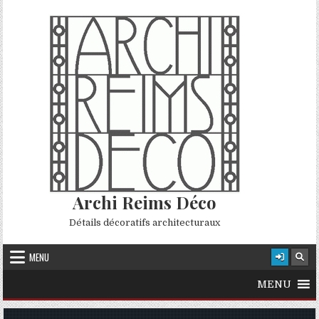
Skip to content
Archi Reims Déco
Détails décoratifs architecturaux
MENU
MENU