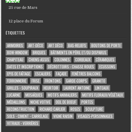
25 rue de Mars
12 place du Forum
ÉTIQUETTES
ARMOIRIES
ART-DÉCO
ART DÉCO
BAS-RELIEFS
BOUTONS DE PORTE
BOW-WINDOW
BRIQUES
BÂTIMENTS EN PÉRIL ET/OU DISPARUS
CHAPITEAU
CHIENS-ASSIS
COLONNES
CORBEAUX
CÉRAMIQUES
DATES ET INSCRIPTIONS
DÉCROTTOIRS - CHASSE ROUES
ECUSSONS
EPIS DE FAÎTAGE
ESCALIERS
FAÇADE
FENÊTRES BALCONS
FERRONNERIE
FRISE
FRONTONS
GARDE-CORPS
GRANITO
GRILLES - SOUPIRAUX
HEURTOIR
LAURENT ANTOINE
LINTEAUX
LUCARNE
MOSAÏQUES
MOTIFS ANIMALIERS
MOTIFS FLORAUX/VÉGÉTAUX
MÉDAILLONS
NICHE VOTIVE
OEIL DE BOEUF
PORTES
RECONSTRUCTION
RICHARD CARLIER
ROSES
SCULPTURE
SOLS - CIMENT - CARRELAGE
VIGNE RAISIN
VISAGES-PERSONNAGES
VITRAUX - VERRIÈRES