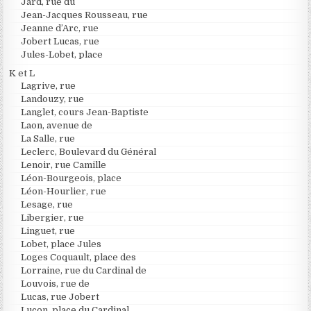
Jard, rue du
Jean-Jacques Rousseau, rue
Jeanne d’Arc, rue
Jobert Lucas, rue
Jules-Lobet, place
K et L
Lagrive, rue
Landouzy, rue
Langlet, cours Jean-Baptiste
Laon, avenue de
La Salle, rue
Leclerc, Boulevard du Général
Lenoir, rue Camille
Léon-Bourgeois, place
Léon-Hourlier, rue
Lesage, rue
Libergier, rue
Linguet, rue
Lobet, place Jules
Loges Coquault, place des
Lorraine, rue du Cardinal de
Louvois, rue de
Lucas, rue Jobert
Luçon, place du Cardinal