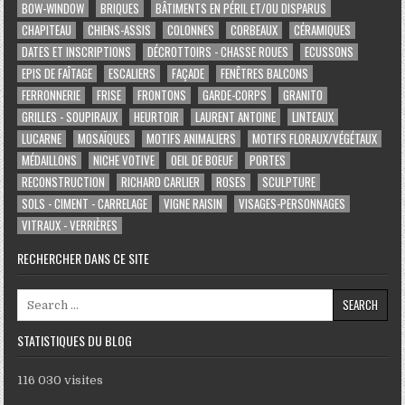
BOW-WINDOW
BRIQUES
BÂTIMENTS EN PÉRIL ET/OU DISPARUS
CHAPITEAU
CHIENS-ASSIS
COLONNES
CORBEAUX
CÉRAMIQUES
DATES ET INSCRIPTIONS
DÉCROTTOIRS - CHASSE ROUES
ECUSSONS
EPIS DE FAÎTAGE
ESCALIERS
FAÇADE
FENÊTRES BALCONS
FERRONNERIE
FRISE
FRONTONS
GARDE-CORPS
GRANITO
GRILLES - SOUPIRAUX
HEURTOIR
LAURENT ANTOINE
LINTEAUX
LUCARNE
MOSAÏQUES
MOTIFS ANIMALIERS
MOTIFS FLORAUX/VÉGÉTAUX
MÉDAILLONS
NICHE VOTIVE
OEIL DE BOEUF
PORTES
RECONSTRUCTION
RICHARD CARLIER
ROSES
SCULPTURE
SOLS - CIMENT - CARRELAGE
VIGNE RAISIN
VISAGES-PERSONNAGES
VITRAUX - VERRIÈRES
RECHERCHER DANS CE SITE
Search for:
STATISTIQUES DU BLOG
116 030 visites