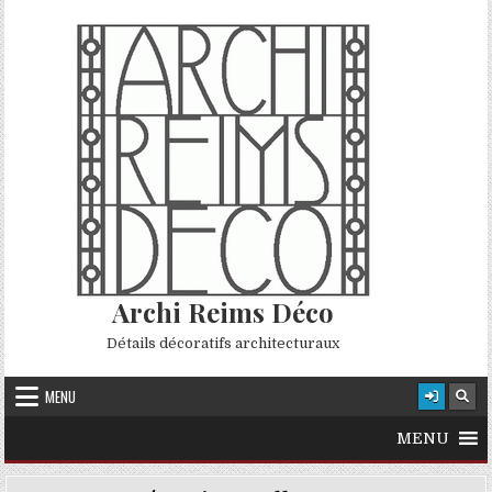
Skip to content
Archi Reims Déco
Détails décoratifs architecturaux
MENU
MENU