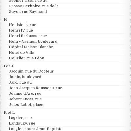
Grenier à Sel, rue du
Grosse Ecritoire, rue de la
Guyot, rue Raymond
H
Heidsieck, rue
Henri IV, rue
Henri Barbusse, rue
Henry Vasnier, boulevard
Hôpital Maison Blanche
Hôtel de Ville
Hourlier, rue Léon
I et J
Jacquin, rue du Docteur
Jamin, boulevard
Jard, rue du
Jean-Jacques Rousseau, rue
Jeanne d’Arc, rue
Jobert Lucas, rue
Jules-Lobet, place
K et L
Lagrive, rue
Landouzy, rue
Langlet, cours Jean-Baptiste