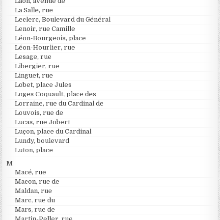
Laon, avenue de
La Salle, rue
Leclerc, Boulevard du Général
Lenoir, rue Camille
Léon-Bourgeois, place
Léon-Hourlier, rue
Lesage, rue
Libergier, rue
Linguet, rue
Lobet, place Jules
Loges Coquault, place des
Lorraine, rue du Cardinal de
Louvois, rue de
Lucas, rue Jobert
Luçon, place du Cardinal
Lundy, boulevard
Luton, place
M
Macé, rue
Macon, rue de
Maldan, rue
Marc, rue du
Mars, rue de
Martin-Peller, rue