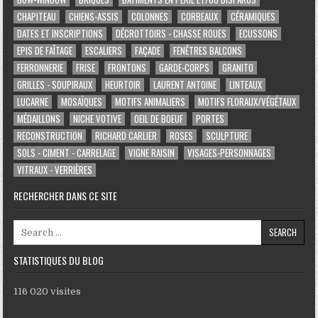
CHAPITEAU
CHIENS-ASSIS
COLONNES
CORBEAUX
CÉRAMIQUES
DATES ET INSCRIPTIONS
DÉCROTTOIRS - CHASSE ROUES
ECUSSONS
EPIS DE FAÎTAGE
ESCALIERS
FAÇADE
FENÊTRES BALCONS
FERRONNERIE
FRISE
FRONTONS
GARDE-CORPS
GRANITO
GRILLES - SOUPIRAUX
HEURTOIR
LAURENT ANTOINE
LINTEAUX
LUCARNE
MOSAÏQUES
MOTIFS ANIMALIERS
MOTIFS FLORAUX/VÉGÉTAUX
MÉDAILLONS
NICHE VOTIVE
OEIL DE BOEUF
PORTES
RECONSTRUCTION
RICHARD CARLIER
ROSES
SCULPTURE
SOLS - CIMENT - CARRELAGE
VIGNE RAISIN
VISAGES-PERSONNAGES
VITRAUX - VERRIÈRES
RECHERCHER DANS CE SITE
Search for:
STATISTIQUES DU BLOG
116 020 visites