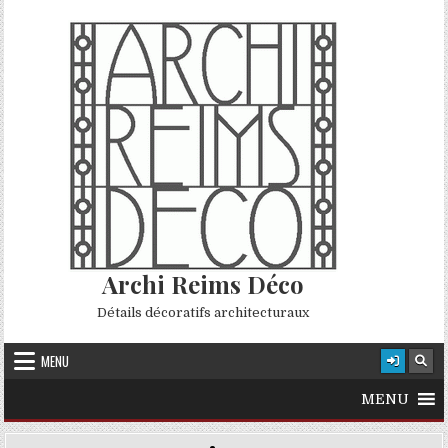
Skip to content
Archi Reims Déco
Détails décoratifs architecturaux
MENU
MENU