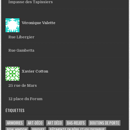
Impasse des Tapissiers
Véronique Valette
Rue Libergier
Rue Gambetta
Xavier Cotton
25 rue de Mars
12 place du Forum
ÉTIQUETTES
ARMOIRIES
ART-DÉCO
ART DÉCO
BAS-RELIEFS
BOUTONS DE PORTE
BOW-WINDOW
BRIQUES
BÂTIMENTS EN PÉRIL ET/OU DISPARUS