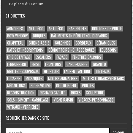
12 place du Forum
ÉTIQUETTES
ARMOIRIES
ART-DÉCO
ART DÉCO
BAS-RELIEFS
BOUTONS DE PORTE
BOW-WINDOW
BRIQUES
BÂTIMENTS EN PÉRIL ET/OU DISPARUS
CHAPITEAU
CHIENS-ASSIS
COLONNES
CORBEAUX
CÉRAMIQUES
DATES ET INSCRIPTIONS
DÉCROTTOIRS - CHASSE ROUES
ECUSSONS
EPIS DE FAÎTAGE
ESCALIERS
FAÇADE
FENÊTRES BALCONS
FERRONNERIE
FRISE
FRONTONS
GARDE-CORPS
GRANITO
GRILLES - SOUPIRAUX
HEURTOIR
LAURENT ANTOINE
LINTEAUX
LUCARNE
MOSAÏQUES
MOTIFS ANIMALIERS
MOTIFS FLORAUX/VÉGÉTAUX
MÉDAILLONS
NICHE VOTIVE
OEIL DE BOEUF
PORTES
RECONSTRUCTION
RICHARD CARLIER
ROSES
SCULPTURE
SOLS - CIMENT - CARRELAGE
VIGNE RAISIN
VISAGES-PERSONNAGES
VITRAUX - VERRIÈRES
RECHERCHER DANS CE SITE
Search for: