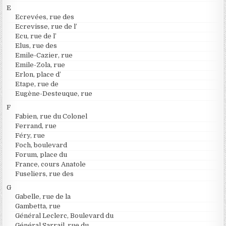
E
Ecrevées, rue des
Ecrevisse, rue de l’
Ecu, rue de l’
Elus, rue des
Emile-Cazier, rue
Emile-Zola, rue
Erlon, place d’
Etape, rue de
Eugène-Desteuque, rue
F
Fabien, rue du Colonel
Ferrand, rue
Féry, rue
Foch, boulevard
Forum, place du
France, cours Anatole
Fuseliers, rue des
G
Gabelle, rue de la
Gambetta, rue
Général Leclerc, Boulevard du
Général Sarrail, rue du