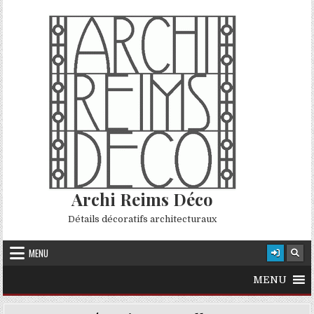
Skip to content
Archi Reims Déco
Détails décoratifs architecturaux
MENU
MENU