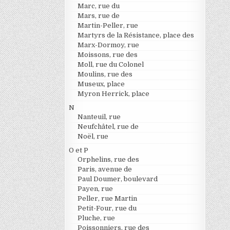
Marc, rue du
Mars, rue de
Martin-Peller, rue
Martyrs de la Résistance, place des
Marx-Dormoy, rue
Moissons, rue des
Moll, rue du Colonel
Moulins, rue des
Museux, place
Myron Herrick, place
N
Nanteuil, rue
Neufchâtel, rue de
Noël, rue
O et P
Orphelins, rue des
Paris, avenue de
Paul Doumer, boulevard
Payen, rue
Peller, rue Martin
Petit-Four, rue du
Pluche, rue
Poissonniers, rue des