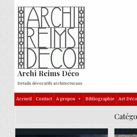
Skip to content
Archi Reims Déco
Détails décoratifs architecturaux
Accueil
Contact
A propos
Bibliographie
Art-Déc
Catégo