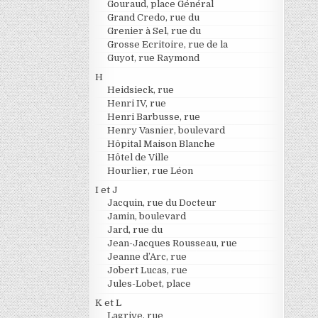
Gouraud, place Général
Grand Credo, rue du
Grenier à Sel, rue du
Grosse Ecritoire, rue de la
Guyot, rue Raymond
H
Heidsieck, rue
Henri IV, rue
Henri Barbusse, rue
Henry Vasnier, boulevard
Hôpital Maison Blanche
Hôtel de Ville
Hourlier, rue Léon
I et J
Jacquin, rue du Docteur
Jamin, boulevard
Jard, rue du
Jean-Jacques Rousseau, rue
Jeanne d’Arc, rue
Jobert Lucas, rue
Jules-Lobet, place
K et L
Lagrive, rue