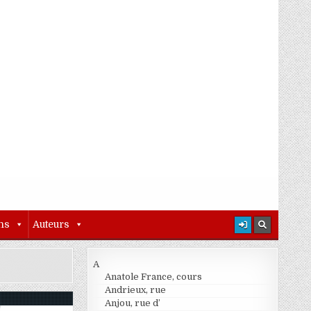
ns
Auteurs
A
Anatole France, cours
Andrieux, rue
Anjou, rue d’