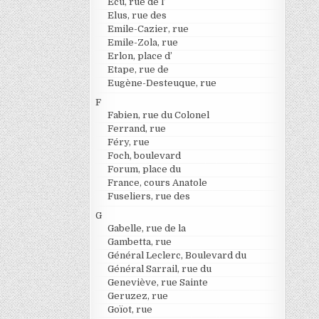
Ecu, rue de l’
Elus, rue des
Emile-Cazier, rue
Emile-Zola, rue
Erlon, place d’
Etape, rue de
Eugène-Desteuque, rue
F
Fabien, rue du Colonel
Ferrand, rue
Féry, rue
Foch, boulevard
Forum, place du
France, cours Anatole
Fuseliers, rue des
G
Gabelle, rue de la
Gambetta, rue
Général Leclerc, Boulevard du
Général Sarrail, rue du
Geneviève, rue Sainte
Geruzez, rue
Goïot, rue