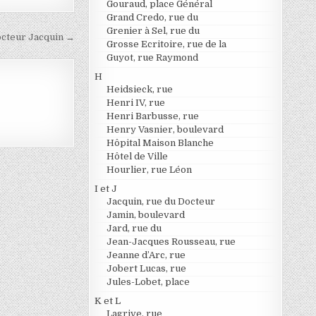
Gouraud, place Général
Grand Credo, rue du
Grenier à Sel, rue du
cteur Jacquin →
Grosse Ecritoire, rue de la
Guyot, rue Raymond
H
Heidsieck, rue
Henri IV, rue
Henri Barbusse, rue
Henry Vasnier, boulevard
Hôpital Maison Blanche
Hôtel de Ville
Hourlier, rue Léon
I et J
Jacquin, rue du Docteur
Jamin, boulevard
Jard, rue du
Jean-Jacques Rousseau, rue
Jeanne d’Arc, rue
Jobert Lucas, rue
Jules-Lobet, place
K et L
Lagrive, rue