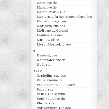
Marc, rue du
Mars, rue de
Martin-Peller, rue
Martyrs de la Résistance, place des
Marx-Dormoy, rue
Moissons, rue des
Moll, rue du Colonel
Moulins, rue des
Museux, place
Myron Herrick, place
N
Nanteuil, rue
Neufchâtel, rue de
Noël, rue
O et P
Orphelins, rue des
Paris, avenue de
Paul Doumer, boulevard
Payen, rue
Peller, rue Martin
Petit-Four, rue du
Pluche, rue
Poissonniers, rue des