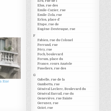
Ecu, rue de l’
Elus, rue des
Emile-Cazier, rue
Emile-Zola, rue
Erlon, place d’
Etape, rue de
Eugène-Desteuque, rue
F
Fabien, rue du Colonel
Ferrand, rue
Féry, rue
Foch, boulevard
Forum, place du
France, cours Anatole
Fuseliers, rue des
G
Gabelle, rue de la
la Rue
Gambetta, rue
Général Leclerc, Boulevard du
Général Sarrail, rue du
Geneviève, rue Sainte
Geruzez, rue
Goïot, rue