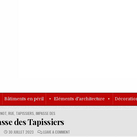
o
Bâtiments en péril
Eléments d'architecture
Décoratio
TED IN
NOT, RUE
,
TAPISSIERS, IMPASSE DES
sse des Tapissiers
PUBLISHED DATE:
COMMENTS:
ON IMPASSE DES TAPISSIERS
O
30 JUILLET 2023
LEAVE A COMMENT