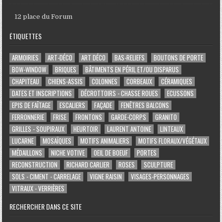
12 place du Forum
ÉTIQUETTES
ARMOIRIES
ART-DÉCO
ART DÉCO
BAS-RELIEFS
BOUTONS DE PORTE
BOW-WINDOW
BRIQUES
BÂTIMENTS EN PÉRIL ET/OU DISPARUS
CHAPITEAU
CHIENS-ASSIS
COLONNES
CORBEAUX
CÉRAMIQUES
DATES ET INSCRIPTIONS
DÉCROTTOIRS - CHASSE ROUES
ECUSSONS
EPIS DE FAÎTAGE
ESCALIERS
FAÇADE
FENÊTRES BALCONS
FERRONNERIE
FRISE
FRONTONS
GARDE-CORPS
GRANITO
GRILLES - SOUPIRAUX
HEURTOIR
LAURENT ANTOINE
LINTEAUX
LUCARNE
MOSAÏQUES
MOTIFS ANIMALIERS
MOTIFS FLORAUX/VÉGÉTAUX
MÉDAILLONS
NICHE VOTIVE
OEIL DE BOEUF
PORTES
RECONSTRUCTION
RICHARD CARLIER
ROSES
SCULPTURE
SOLS - CIMENT - CARRELAGE
VIGNE RAISIN
VISAGES-PERSONNAGES
VITRAUX - VERRIÈRES
RECHERCHER DANS CE SITE