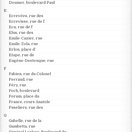
Doumer, boulevard Paul
E
Ecrevées, rue des
Ecrevisse, rue de l’
Ecu, rue de l’
Elus, rue des
Emile-Cazier, rue
Emile-Zola, rue
Erlon, place d’
Etape, rue de
Eugène-Desteuque, rue
F
Fabien, rue du Colonel
Ferrand, rue
Féry, rue
Foch, boulevard
Forum, place du
France, cours Anatole
Fuseliers, rue des
G
Gabelle, rue de la
Gambetta, rue
Général Leclerc, Boulevard du