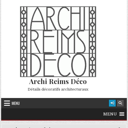
Skip to content
Archi Reims Déco
Détails décoratifs architecturaux
MENU
MENU