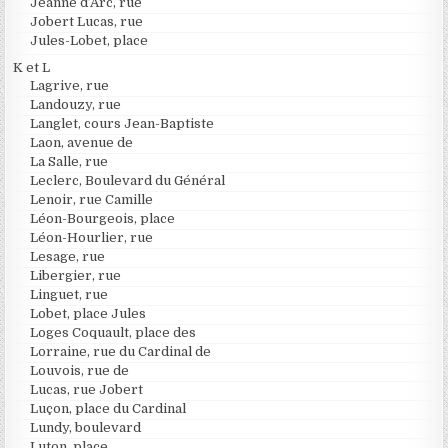
Jeanne d’Arc, rue
Jobert Lucas, rue
Jules-Lobet, place
K et L
Lagrive, rue
Landouzy, rue
Langlet, cours Jean-Baptiste
Laon, avenue de
La Salle, rue
Leclerc, Boulevard du Général
Lenoir, rue Camille
Léon-Bourgeois, place
Léon-Hourlier, rue
Lesage, rue
Libergier, rue
Linguet, rue
Lobet, place Jules
Loges Coquault, place des
Lorraine, rue du Cardinal de
Louvois, rue de
Lucas, rue Jobert
Luçon, place du Cardinal
Lundy, boulevard
Luton, place