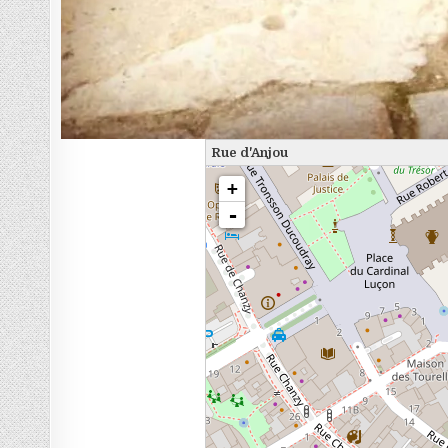
Rue d'Anjou
chargement de la carte - veuillez patienter...
+
-