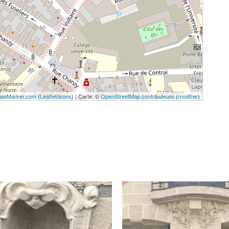
psMarker.com
(
Leaflet
/
icons
) | Carte: ©
OpenStreetMap contributeurs
(
modifier
)