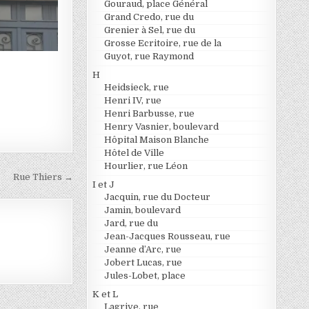
Gouraud, place Général
Grand Credo, rue du
Grenier à Sel, rue du
Grosse Ecritoire, rue de la
Guyot, rue Raymond
H
Heidsieck, rue
Henri IV, rue
Henri Barbusse, rue
Henry Vasnier, boulevard
Hôpital Maison Blanche
Hôtel de Ville
Hourlier, rue Léon
Rue Thiers →
I et J
Jacquin, rue du Docteur
Jamin, boulevard
Jard, rue du
Jean-Jacques Rousseau, rue
Jeanne d’Arc, rue
Jobert Lucas, rue
Jules-Lobet, place
K et L
Lagrive, rue