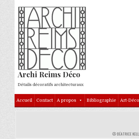
Skip to content
Archi Reims Déco
Détails décoratifs architecturaux
Accueil
Contact
A propos
Bibliographie
Art-Déc
AUTHOR:
BÉATRICE KEL