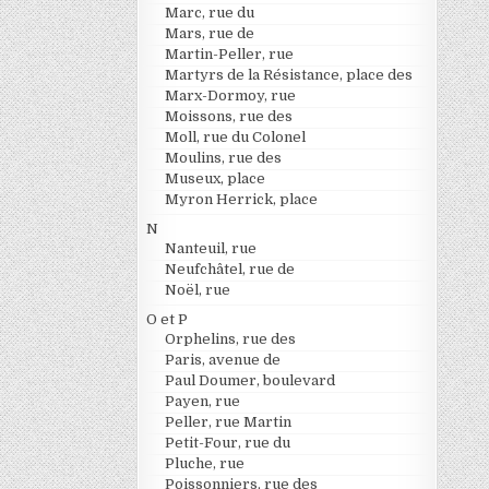
Marc, rue du
Mars, rue de
Martin-Peller, rue
Martyrs de la Résistance, place des
Marx-Dormoy, rue
Moissons, rue des
Moll, rue du Colonel
Moulins, rue des
Museux, place
Myron Herrick, place
N
Nanteuil, rue
Neufchâtel, rue de
Noël, rue
O et P
Orphelins, rue des
Paris, avenue de
Paul Doumer, boulevard
Payen, rue
Peller, rue Martin
Petit-Four, rue du
Pluche, rue
Poissonniers, rue des