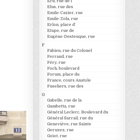
Ecu, rue de l’
Elus, rue des
Emile-Cazier, rue
Emile-Zola, rue
Erlon, place d’
Etape, rue de
Eugène-Desteuque, rue
F
Fabien, rue du Colonel
Ferrand, rue
Féry, rue
Foch, boulevard
Forum, place du
France, cours Anatole
Fuseliers, rue des
G
Gabelle, rue de la
Gambetta, rue
Général Leclerc, Boulevard du
Général Sarrail, rue du
Geneviève, rue Sainte
Geruzez, rue
Goïot, rue