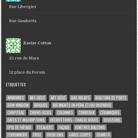
Rue Libergier
Rue Gambetta
Xavier Cotton
25 rue de Mars
12 place du Forum
ÉTIQUETTES
ARMOIRIES
ART-DÉCO
ART DÉCO
BAS-RELIEFS
BOUTONS DE PORTE
BOW-WINDOW
BRIQUES
BÂTIMENTS EN PÉRIL ET/OU DISPARUS
CHAPITEAU
CHIENS-ASSIS
COLONNES
CORBEAUX
CÉRAMIQUES
DATES ET INSCRIPTIONS
DÉCROTTOIRS - CHASSE ROUES
ECUSSONS
EPIS DE FAÎTAGE
ESCALIERS
FAÇADE
FENÊTRES BALCONS
FERRONNERIE
FRISE
FRONTONS
GARDE-CORPS
GRANITO