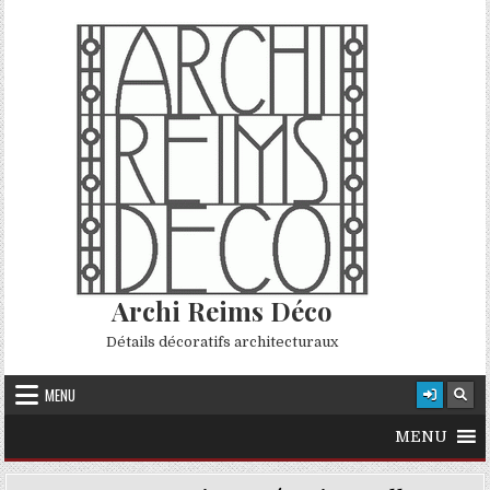
Skip to content
Archi Reims Déco
Détails décoratifs architecturaux
MENU
MENU