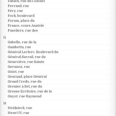
Fabien, rue du Colonel
Ferrand, rue
Féry, rue
Foch, boulevard
Forum, place du
France, cours Anatole
Fuseliers, rue des
G
Gabelle, rue de la
Gambetta, rue
Général Leclerc, Boulevard du
Général Sarrail, rue du
Geneviève, rue Sainte
Geruzez, rue
Goïot, rue
Gouraud, place Général
Grand Credo, rue du
Grenier à Sel, rue du
Grosse Ecritoire, rue de la
Guyot, rue Raymond
H
Heidsieck, rue
Henri IV, rue