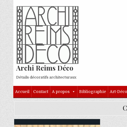
Skip to content
Archi Reims Déco
Détails décoratifs architecturaux
Accueil
Contact
A propos
Bibliographie
Art-Déc
C