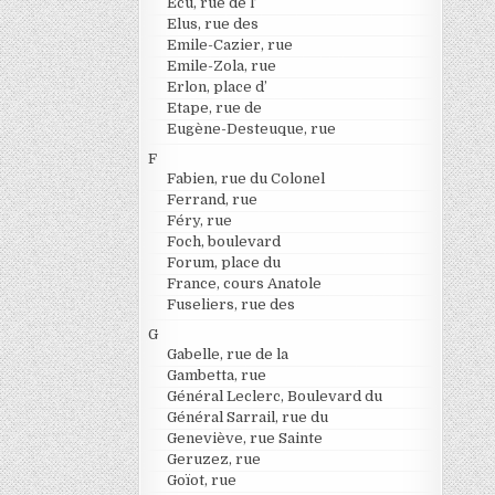
Ecu, rue de l’
Elus, rue des
Emile-Cazier, rue
Emile-Zola, rue
Erlon, place d’
Etape, rue de
Eugène-Desteuque, rue
F
Fabien, rue du Colonel
Ferrand, rue
Féry, rue
Foch, boulevard
Forum, place du
France, cours Anatole
Fuseliers, rue des
G
Gabelle, rue de la
Gambetta, rue
Général Leclerc, Boulevard du
Général Sarrail, rue du
Geneviève, rue Sainte
Geruzez, rue
Goïot, rue