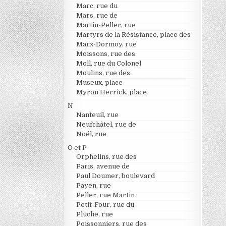
Marc, rue du
Mars, rue de
Martin-Peller, rue
Martyrs de la Résistance, place des
Marx-Dormoy, rue
Moissons, rue des
Moll, rue du Colonel
Moulins, rue des
Museux, place
Myron Herrick, place
N
Nanteuil, rue
Neufchâtel, rue de
Noël, rue
O et P
Orphelins, rue des
Paris, avenue de
Paul Doumer, boulevard
Payen, rue
Peller, rue Martin
Petit-Four, rue du
Pluche, rue
Poissonniers, rue des