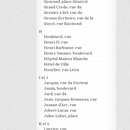
Gouraud, place Général
Grand Credo, rue du
Grenier à Sel, rue du
Grosse Ecritoire, rue de la
Guyot, rue Raymond
H
Heidsieck, rue
Henri IV, rue
Henri Barbusse, rue
Henry Vasnier, boulevard
Hôpital Maison Blanche
Hôtel de Ville
Hourlier, rue Léon
I et J
Jacquin, rue du Docteur
Jamin, boulevard
Jard, rue du
Jean-Jacques Rousseau, rue
Jeanne d’Arc, rue
Jobert Lucas, rue
Jules-Lobet, place
K et L
Lagrive, rue