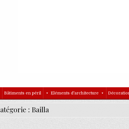
o
Bâtiments en péril
Eléments d'architecture
Décoratio
atégorie :
Bailla