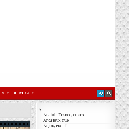
ns
Auteurs
A
Anatole France, cours
Andrieux, rue
Anjou, rue d’