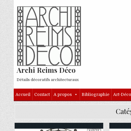
Skip to content
Archi Reims Déco
Détails décoratifs architecturaux
Accueil
Contact
A propos
Bibliographie
Art-Déc
Caté