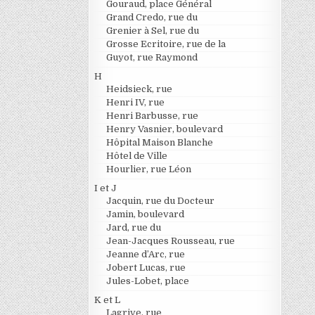
Gouraud, place Général
Grand Credo, rue du
Grenier à Sel, rue du
Grosse Ecritoire, rue de la
Guyot, rue Raymond
H
Heidsieck, rue
Henri IV, rue
Henri Barbusse, rue
Henry Vasnier, boulevard
Hôpital Maison Blanche
Hôtel de Ville
Hourlier, rue Léon
I et J
Jacquin, rue du Docteur
Jamin, boulevard
Jard, rue du
Jean-Jacques Rousseau, rue
Jeanne d’Arc, rue
Jobert Lucas, rue
Jules-Lobet, place
K et L
Lagrive, rue