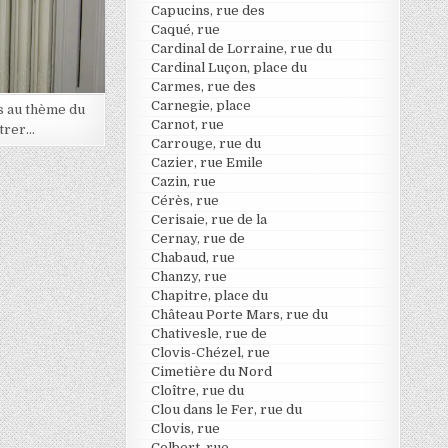
Capucins, rue des
Caqué, rue
Cardinal de Lorraine, rue du
Cardinal Luçon, place du
Carmes, rue des
Carnegie, place
s au thème du
Carnot, rue
trer…
Carrouge, rue du
Cazier, rue Emile
Cazin, rue
Cérès, rue
Cerisaie, rue de la
Cernay, rue de
Chabaud, rue
Chanzy, rue
Chapitre, place du
Château Porte Mars, rue du
Chativesle, rue de
Clovis-Chézel, rue
Cimetière du Nord
Cloître, rue du
Clou dans le Fer, rue du
Clovis, rue
Colbert, rue