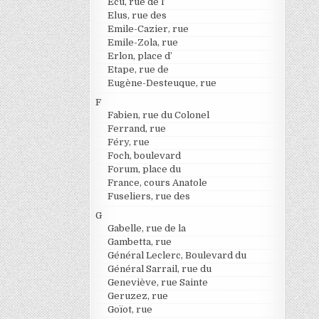
Ecu, rue de l’
Elus, rue des
Emile-Cazier, rue
Emile-Zola, rue
Erlon, place d’
Etape, rue de
Eugène-Desteuque, rue
F
Fabien, rue du Colonel
Ferrand, rue
Féry, rue
Foch, boulevard
Forum, place du
France, cours Anatole
Fuseliers, rue des
G
Gabelle, rue de la
Gambetta, rue
Général Leclerc, Boulevard du
Général Sarrail, rue du
Geneviève, rue Sainte
Geruzez, rue
Goïot, rue