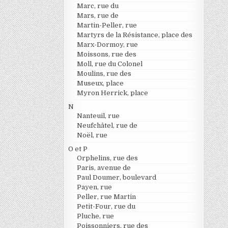
Marc, rue du
Mars, rue de
Martin-Peller, rue
Martyrs de la Résistance, place des
Marx-Dormoy, rue
Moissons, rue des
Moll, rue du Colonel
Moulins, rue des
Museux, place
Myron Herrick, place
N
Nanteuil, rue
Neufchâtel, rue de
Noël, rue
O et P
Orphelins, rue des
Paris, avenue de
Paul Doumer, boulevard
Payen, rue
Peller, rue Martin
Petit-Four, rue du
Pluche, rue
Poissonniers, rue des