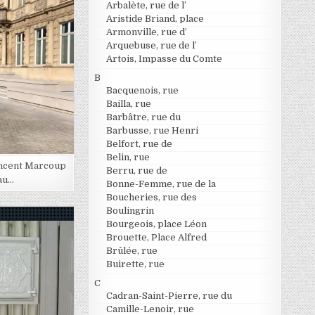
Arbalète, rue de l’
Aristide Briand, place
Armonville, rue d’
Arquebuse, rue de l’
Artois, Impasse du Comte
B
Bacquenois, rue
Bailla, rue
Barbâtre, rue du
Barbusse, rue Henri
Belfort, rue de
Belin, rue
incent Marcoup
Berru, rue de
au…
Bonne-Femme, rue de la
Boucheries, rue des
Boulingrin
Bourgeois, place Léon
Brouette, Place Alfred
Brûlée, rue
Buirette, rue
C
Cadran-Saint-Pierre, rue du
Camille-Lenoir, rue