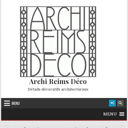
Skip to content
Archi Reims Déco
Détails décoratifs architecturaux
MENU
MENU