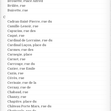
Brouette, Place Alfred
Brûlée, rue
Buirette, rue
C
Cadran-Saint-Pierre, rue du
Camille-Lenoir, rue
Capucins, rue des
Caqué, rue
Cardinal de Lorraine, rue du
Cardinal Luçon, place du
Carmes, rue des
Carnegie, place
Carnot, rue
Carrouge, rue du
Cazier, rue Emile
Cazin, rue
Cérès, rue
Cerisaie, rue de la
Cernay, rue de
Chabaud, rue
Chanzy, rue
Chapitre, place du
Château Porte Mars, rue du
Chativesle, rue de