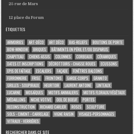
25 rue de Mars
12 place du Forum
ÉTIQUETTES
ARMOIRIES
ART-DÉCO
ART DÉCO
BAS-RELIEFS
BOUTONS DE PORTE
BOW-WINDOW
BRIQUES
BÂTIMENTS EN PÉRIL ET/OU DISPARUS
CHAPITEAU
CHIENS-ASSIS
COLONNES
CORBEAUX
CÉRAMIQUES
DATES ET INSCRIPTIONS
DÉCROTTOIRS - CHASSE ROUES
ECUSSONS
EPIS DE FAÎTAGE
ESCALIERS
FAÇADE
FENÊTRES BALCONS
FERRONNERIE
FRISE
FRONTONS
GARDE-CORPS
GRANITO
GRILLES - SOUPIRAUX
HEURTOIR
LAURENT ANTOINE
LINTEAUX
LUCARNE
MOSAÏQUES
MOTIFS ANIMALIERS
MOTIFS FLORAUX/VÉGÉTAUX
MÉDAILLONS
NICHE VOTIVE
OEIL DE BOEUF
PORTES
RECONSTRUCTION
RICHARD CARLIER
ROSES
SCULPTURE
SOLS - CIMENT - CARRELAGE
VIGNE RAISIN
VISAGES-PERSONNAGES
VITRAUX - VERRIÈRES
RECHERCHER DANS CE SITE