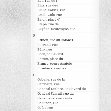
Ecu, rue de l’
Elus, rue des
Emile-Cazier, rue
Emile-Zola, rue
Erlon, place d’
Etape, rue de
Eugène-Desteuque, rue
F
Fabien, rue du Colonel
Ferrand, rue
Féry, rue
Foch, boulevard
Forum, place du
France, cours Anatole
Fuseliers, rue des
G
Gabelle, rue de la
Gambetta, rue
Général Leclerc, Boulevard du
Général Sarrail, rue du
Geneviève, rue Sainte
Geruzez, rue
Goïot, rue