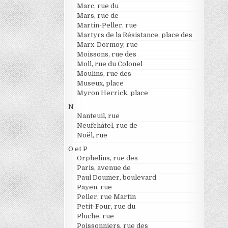
Marc, rue du
Mars, rue de
Martin-Peller, rue
Martyrs de la Résistance, place des
Marx-Dormoy, rue
Moissons, rue des
Moll, rue du Colonel
Moulins, rue des
Museux, place
Myron Herrick, place
N
Nanteuil, rue
Neufchâtel, rue de
Noël, rue
O et P
Orphelins, rue des
Paris, avenue de
Paul Doumer, boulevard
Payen, rue
Peller, rue Martin
Petit-Four, rue du
Pluche, rue
Poissonniers, rue des