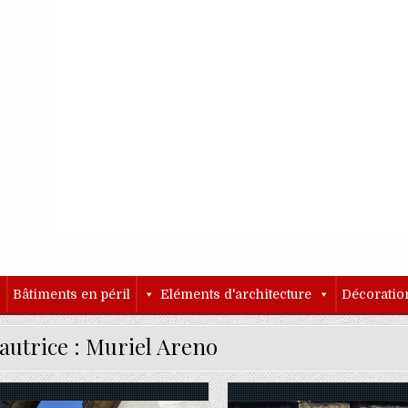
o
Bâtiments en péril
Eléments d'architecture
Décoratio
autrice :
Muriel Areno