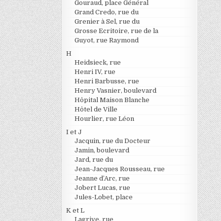
Gouraud, place Général
Grand Credo, rue du
Grenier à Sel, rue du
Grosse Ecritoire, rue de la
Guyot, rue Raymond
H
Heidsieck, rue
Henri IV, rue
Henri Barbusse, rue
Henry Vasnier, boulevard
Hôpital Maison Blanche
Hôtel de Ville
Hourlier, rue Léon
I et J
Jacquin, rue du Docteur
Jamin, boulevard
Jard, rue du
Jean-Jacques Rousseau, rue
Jeanne d’Arc, rue
Jobert Lucas, rue
Jules-Lobet, place
K et L
Lagrive, rue