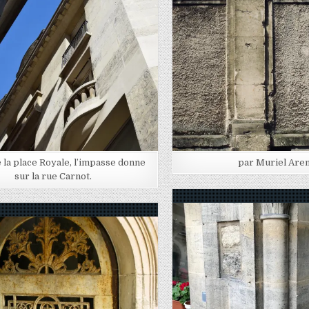
n
Posted in
 la place Royale, l’impasse donne
par Muriel Are
sur la rue Carnot.
Posted in
Posted in