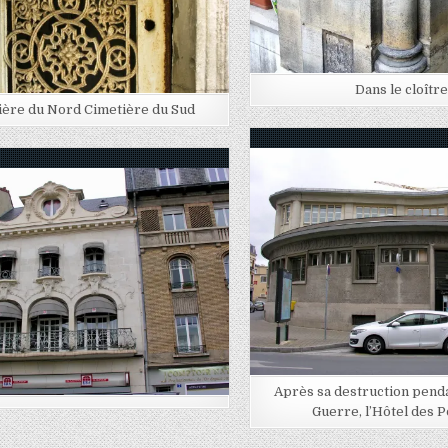
Dans le cloître
ière du Nord Cimetière du Sud
Posted in
Posted in
Après sa destruction pend
Guerre, l’Hôtel des 