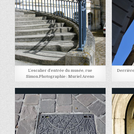
Posted in
Posted i
L’escalier d’entrée du musée, rue
Derrière
Simon.Photographie : Muriel Areno
Posted in