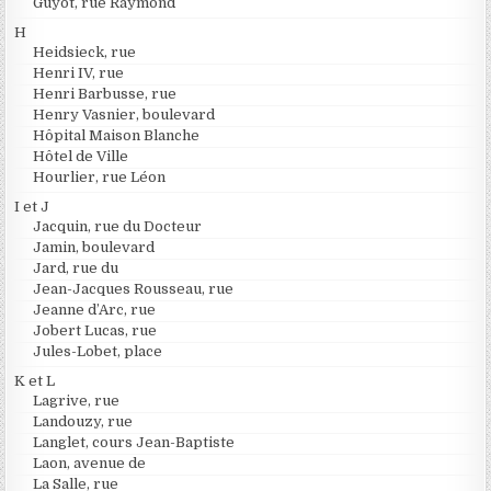
Guyot, rue Raymond
H
Heidsieck, rue
Henri IV, rue
Henri Barbusse, rue
Henry Vasnier, boulevard
Hôpital Maison Blanche
Hôtel de Ville
Hourlier, rue Léon
I et J
Jacquin, rue du Docteur
Jamin, boulevard
Jard, rue du
Jean-Jacques Rousseau, rue
Jeanne d’Arc, rue
Jobert Lucas, rue
Jules-Lobet, place
K et L
Lagrive, rue
Landouzy, rue
Langlet, cours Jean-Baptiste
Laon, avenue de
La Salle, rue