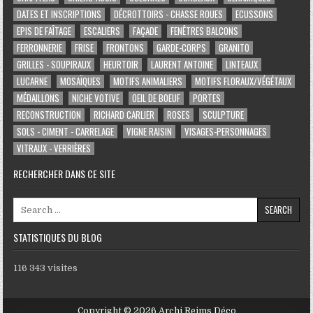
DATES ET INSCRIPTIONS
DÉCROTTOIRS - CHASSE ROUES
ECUSSONS
EPIS DE FAÎTAGE
ESCALIERS
FAÇADE
FENÊTRES BALCONS
FERRONNERIE
FRISE
FRONTONS
GARDE-CORPS
GRANITO
GRILLES - SOUPIRAUX
HEURTOIR
LAURENT ANTOINE
LINTEAUX
LUCARNE
MOSAÏQUES
MOTIFS ANIMALIERS
MOTIFS FLORAUX/VÉGÉTAUX
MÉDAILLONS
NICHE VOTIVE
OEIL DE BOEUF
PORTES
RECONSTRUCTION
RICHARD CARLIER
ROSES
SCULPTURE
SOLS - CIMENT - CARRELAGE
VIGNE RAISIN
VISAGES-PERSONNAGES
VITRAUX - VERRIÈRES
RECHERCHER DANS CE SITE
Search for:
STATISTIQUES DU BLOG
116 343 visites
Copyright © 2026 Archi Reims Déco