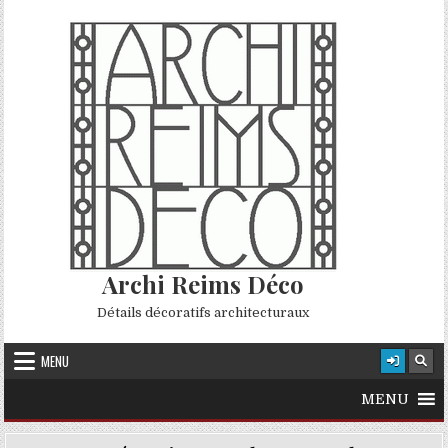
Skip to content
Archi Reims Déco
Détails décoratifs architecturaux
MENU
MENU