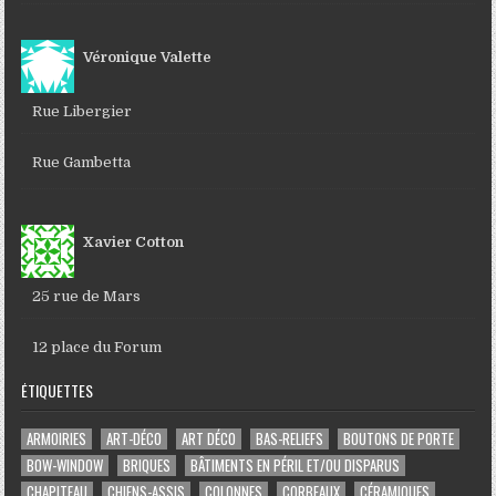
Véronique Valette
Rue Libergier
Rue Gambetta
Xavier Cotton
25 rue de Mars
12 place du Forum
ÉTIQUETTES
ARMOIRIES
ART-DÉCO
ART DÉCO
BAS-RELIEFS
BOUTONS DE PORTE
BOW-WINDOW
BRIQUES
BÂTIMENTS EN PÉRIL ET/OU DISPARUS
CHAPITEAU
CHIENS-ASSIS
COLONNES
CORBEAUX
CÉRAMIQUES