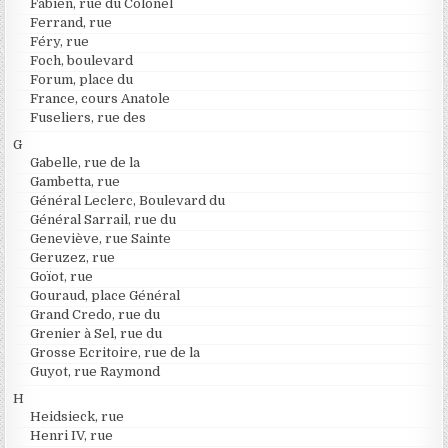
Fabien, rue du Colonel
Ferrand, rue
Féry, rue
Foch, boulevard
Forum, place du
France, cours Anatole
Fuseliers, rue des
G
Gabelle, rue de la
Gambetta, rue
Général Leclerc, Boulevard du
Général Sarrail, rue du
Geneviève, rue Sainte
Geruzez, rue
Goïot, rue
Gouraud, place Général
Grand Credo, rue du
Grenier à Sel, rue du
Grosse Ecritoire, rue de la
Guyot, rue Raymond
H
Heidsieck, rue
Henri IV, rue