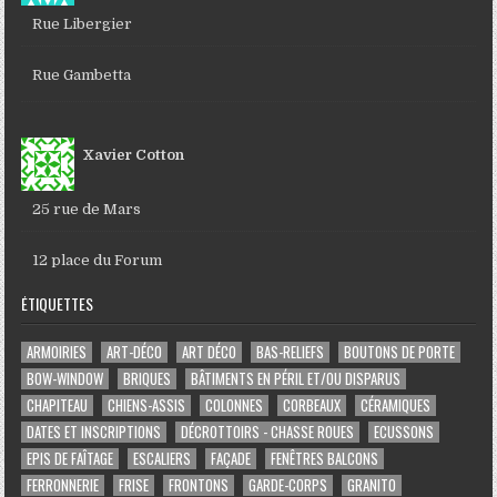
Rue Libergier
Rue Gambetta
Xavier Cotton
25 rue de Mars
12 place du Forum
ÉTIQUETTES
ARMOIRIES
ART-DÉCO
ART DÉCO
BAS-RELIEFS
BOUTONS DE PORTE
BOW-WINDOW
BRIQUES
BÂTIMENTS EN PÉRIL ET/OU DISPARUS
CHAPITEAU
CHIENS-ASSIS
COLONNES
CORBEAUX
CÉRAMIQUES
DATES ET INSCRIPTIONS
DÉCROTTOIRS - CHASSE ROUES
ECUSSONS
EPIS DE FAÎTAGE
ESCALIERS
FAÇADE
FENÊTRES BALCONS
FERRONNERIE
FRISE
FRONTONS
GARDE-CORPS
GRANITO