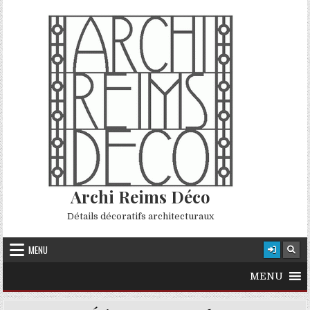
Skip to content
Archi Reims Déco
Détails décoratifs architecturaux
MENU
MENU