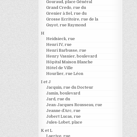
Gouraud, place Général
Grand Credo, rue du
Grenier à Sel, rue du
Grosse Ecritoire, rue de la
Guyot, rue Raymond
H
Heidsieck, rue
Henri IV, rue
Henri Barbusse, rue
Henry Vasnier, boulevard
Hôpital Maison Blanche
Hôtel de Ville
Hourlier, rue Léon
I et J
Jacquin, rue du Docteur
Jamin, boulevard
Jard, rue du
Jean-Jacques Rousseau, rue
Jeanne d’Arc, rue
Jobert Lucas, rue
Jules-Lobet, place
K et L
Lagrive, rue