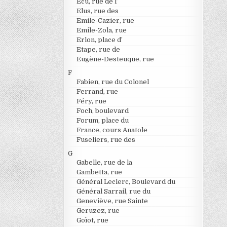
Ecu, rue de l’
Elus, rue des
Emile-Cazier, rue
Emile-Zola, rue
Erlon, place d’
Etape, rue de
Eugène-Desteuque, rue
F
Fabien, rue du Colonel
Ferrand, rue
Féry, rue
Foch, boulevard
Forum, place du
France, cours Anatole
Fuseliers, rue des
G
Gabelle, rue de la
Gambetta, rue
Général Leclerc, Boulevard du
Général Sarrail, rue du
Geneviève, rue Sainte
Geruzez, rue
Goïot, rue