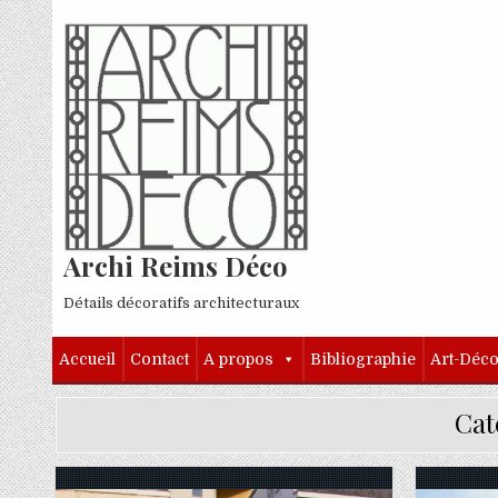
Skip to content
Archi Reims Déco
Détails décoratifs architecturaux
Accueil
Contact
A propos
Bibliographie
Art-Déc
Cat