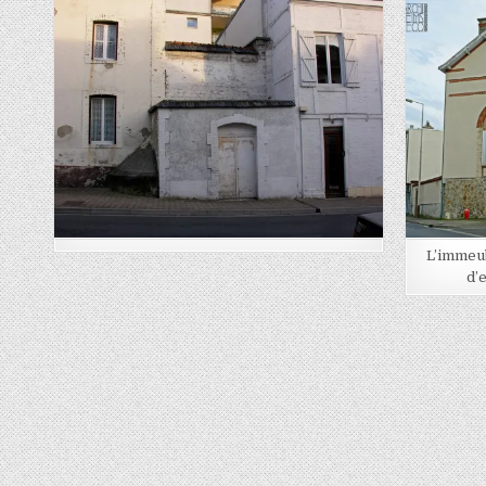
Posted in
L’immeub
d’