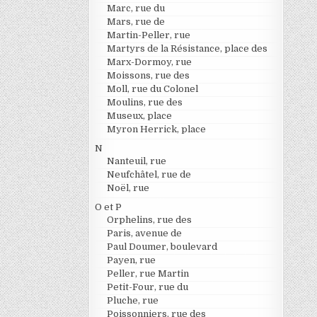
Marc, rue du
Mars, rue de
Martin-Peller, rue
Martyrs de la Résistance, place des
Marx-Dormoy, rue
Moissons, rue des
Moll, rue du Colonel
Moulins, rue des
Museux, place
Myron Herrick, place
N
Nanteuil, rue
Neufchâtel, rue de
Noël, rue
O et P
Orphelins, rue des
Paris, avenue de
Paul Doumer, boulevard
Payen, rue
Peller, rue Martin
Petit-Four, rue du
Pluche, rue
Poissonniers, rue des