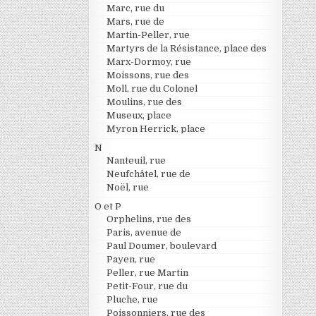
Marc, rue du
Mars, rue de
Martin-Peller, rue
Martyrs de la Résistance, place des
Marx-Dormoy, rue
Moissons, rue des
Moll, rue du Colonel
Moulins, rue des
Museux, place
Myron Herrick, place
N
Nanteuil, rue
Neufchâtel, rue de
Noël, rue
O et P
Orphelins, rue des
Paris, avenue de
Paul Doumer, boulevard
Payen, rue
Peller, rue Martin
Petit-Four, rue du
Pluche, rue
Poissonniers, rue des