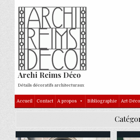
Skip to content
Archi Reims Déco
Détails décoratifs architecturaux
Accueil
Contact
A propos
Bibliographie
Art-Déc
Catégor