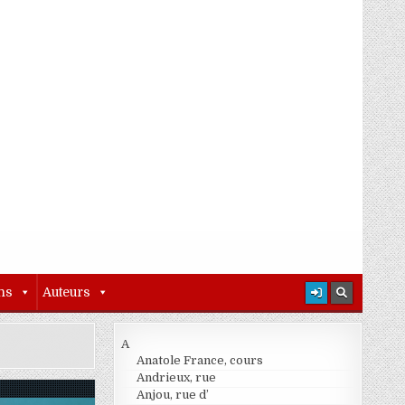
ns
Auteurs
A
Anatole France, cours
Andrieux, rue
Anjou, rue d’