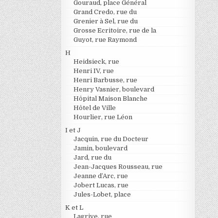
Gouraud, place Général
Grand Credo, rue du
Grenier à Sel, rue du
Grosse Ecritoire, rue de la
Guyot, rue Raymond
H
Heidsieck, rue
Henri IV, rue
Henri Barbusse, rue
Henry Vasnier, boulevard
Hôpital Maison Blanche
Hôtel de Ville
Hourlier, rue Léon
I et J
Jacquin, rue du Docteur
Jamin, boulevard
Jard, rue du
Jean-Jacques Rousseau, rue
Jeanne d’Arc, rue
Jobert Lucas, rue
Jules-Lobet, place
K et L
Lagrive, rue