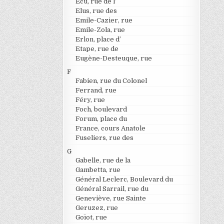
Ecu, rue de l’
Elus, rue des
Emile-Cazier, rue
Emile-Zola, rue
Erlon, place d’
Etape, rue de
Eugène-Desteuque, rue
F
Fabien, rue du Colonel
Ferrand, rue
Féry, rue
Foch, boulevard
Forum, place du
France, cours Anatole
Fuseliers, rue des
G
Gabelle, rue de la
Gambetta, rue
Général Leclerc, Boulevard du
Général Sarrail, rue du
Geneviève, rue Sainte
Geruzez, rue
Goïot, rue