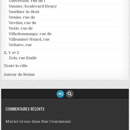
Université, rue de l’
Vasnier, boulevard Henry
Vauthier-le-Noir
Venise, rue de
Verdun, rue de
Vesle, rue de
Villedommange, rue de
Villeminot-Huard, rue
Voltaire, rue
X, Y et Z
Zola, rue Emile
Toute la ville
Autour de Reims
COMMENTAIRES RÉCENTS
Muriel Areno
dans
Rue Courmeaux