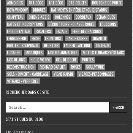
ARMOIRIES
ART-DÉCO
ART DÉCO
BAS-RELIEFS
BOUTONS DE PORTE
BOW-WINDOW
BRIQUES
BÂTIMENTS EN PÉRIL ET/OU DISPARUS
CHAPITEAU
CHIENS-ASSIS
COLONNES
CORBEAUX
CÉRAMIQUES
DATES ET INSCRIPTIONS
DÉCROTTOIRS - CHASSE ROUES
ECUSSONS
EPIS DE FAÎTAGE
ESCALIERS
FAÇADE
FENÊTRES BALCONS
FERRONNERIE
FRISE
FRONTONS
GARDE-CORPS
GRANITO
GRILLES - SOUPIRAUX
HEURTOIR
LAURENT ANTOINE
LINTEAUX
LUCARNE
MOSAÏQUES
MOTIFS ANIMALIERS
MOTIFS FLORAUX/VÉGÉTAUX
MÉDAILLONS
NICHE VOTIVE
OEIL DE BOEUF
PORTES
RECONSTRUCTION
RICHARD CARLIER
ROSES
SCULPTURE
SOLS - CIMENT - CARRELAGE
VIGNE RAISIN
VISAGES-PERSONNAGES
VITRAUX - VERRIÈRES
RECHERCHER DANS CE SITE
Search for:
STATISTIQUES DU BLOG
116 270 visites