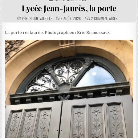
Lycée Jean-Jaurès, la porte
AUTHOR:
PUBLISHED DATE:
COMMENTS:
SUR LYCÉE JE
VÉRONIQUE VALETTE
9 AOÛT 2020
2 COMMENTAIRES
La porte restaurée. Photographies : Eric Brunessaux