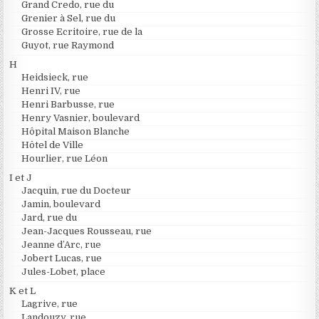
Grand Credo, rue du
Grenier à Sel, rue du
Grosse Ecritoire, rue de la
Guyot, rue Raymond
H
Heidsieck, rue
Henri IV, rue
Henri Barbusse, rue
Henry Vasnier, boulevard
Hôpital Maison Blanche
Hôtel de Ville
Hourlier, rue Léon
I et J
Jacquin, rue du Docteur
Jamin, boulevard
Jard, rue du
Jean-Jacques Rousseau, rue
Jeanne d’Arc, rue
Jobert Lucas, rue
Jules-Lobet, place
K et L
Lagrive, rue
Landouzy, rue