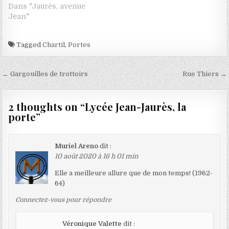
Dans "Jaurès, avenue
Jean"
Tagged
Chartil
,
Portes
Navigation de l’article
← Gargouilles de trottoirs
Rue Thiers →
2 thoughts on “
Lycée Jean-Jaurès, la
porte
”
Muriel Areno
dit :
10 août 2020 à 16 h 01 min
Elle a meilleure allure que de mon temps! (1962-
64)
Connectez-vous pour répondre
Véronique Valette
dit :