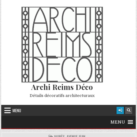
Skip to content
Archi Reims Déco
Détails décoratifs architecturaux
MENU
MENU
POSTED IN
JAURÈS, AVENUE JEAN