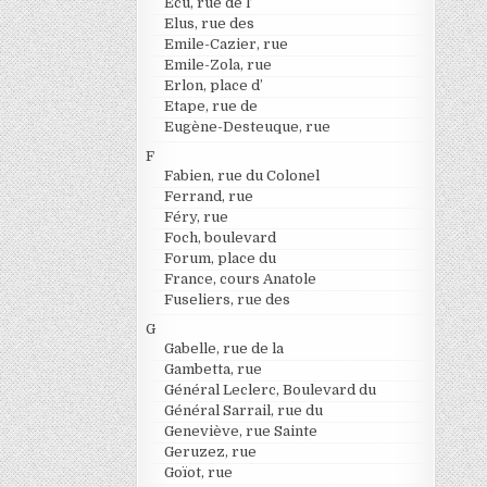
Ecu, rue de l’
Elus, rue des
Emile-Cazier, rue
Emile-Zola, rue
Erlon, place d’
Etape, rue de
Eugène-Desteuque, rue
F
Fabien, rue du Colonel
Ferrand, rue
Féry, rue
Foch, boulevard
Forum, place du
France, cours Anatole
Fuseliers, rue des
G
Gabelle, rue de la
Gambetta, rue
Général Leclerc, Boulevard du
Général Sarrail, rue du
Geneviève, rue Sainte
Geruzez, rue
Goïot, rue