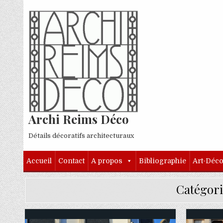
Skip to content
Archi Reims Déco
Détails décoratifs architecturaux
Accueil
Contact
A propos
Bibliographie
Art-Déc
Catégori