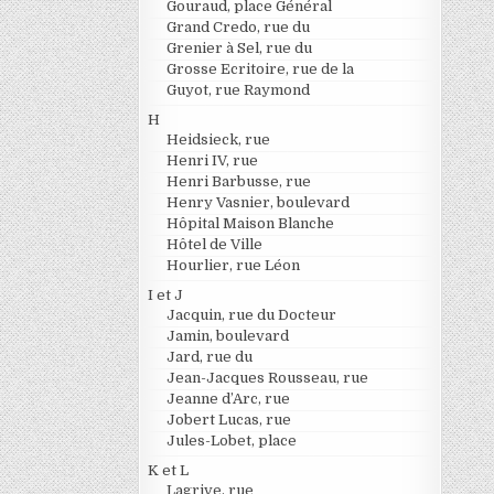
Gouraud, place Général
Grand Credo, rue du
Grenier à Sel, rue du
Grosse Ecritoire, rue de la
Guyot, rue Raymond
H
Heidsieck, rue
Henri IV, rue
Henri Barbusse, rue
Henry Vasnier, boulevard
Hôpital Maison Blanche
Hôtel de Ville
Hourlier, rue Léon
I et J
Jacquin, rue du Docteur
Jamin, boulevard
Jard, rue du
Jean-Jacques Rousseau, rue
Jeanne d’Arc, rue
Jobert Lucas, rue
Jules-Lobet, place
K et L
Lagrive, rue