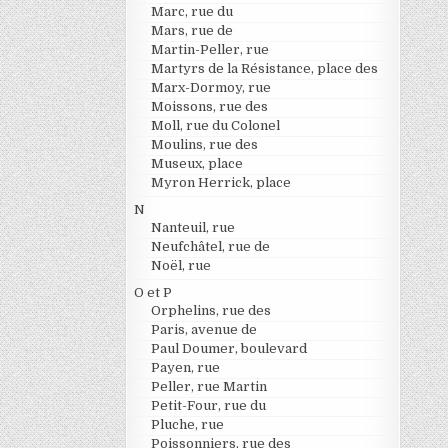
Marc, rue du
Mars, rue de
Martin-Peller, rue
Martyrs de la Résistance, place des
Marx-Dormoy, rue
Moissons, rue des
Moll, rue du Colonel
Moulins, rue des
Museux, place
Myron Herrick, place
N
Nanteuil, rue
Neufchâtel, rue de
Noël, rue
O et P
Orphelins, rue des
Paris, avenue de
Paul Doumer, boulevard
Payen, rue
Peller, rue Martin
Petit-Four, rue du
Pluche, rue
Poissonniers, rue des