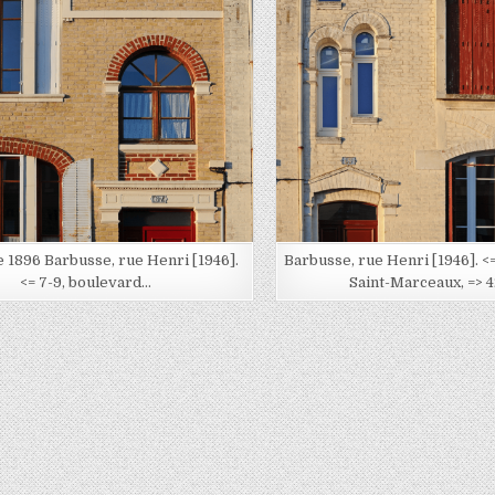
Posted in
Posted in
 1896 Barbusse, rue Henri [1946].
Barbusse, rue Henri [1946]. <
<= 7-9, boulevard…
Saint-Marceaux, => 4