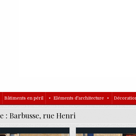
o
Bâtiments en péril
Eléments d'architecture
Décoratio
e :
Barbusse, rue Henri