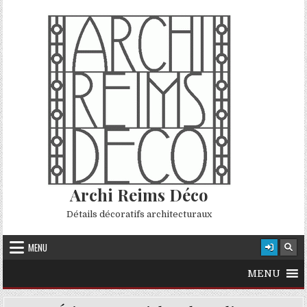
Skip to content
Archi Reims Déco
Détails décoratifs architecturaux
MENU
MENU