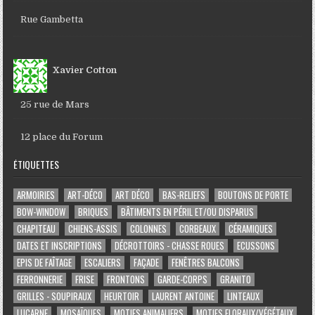
Rue Gambetta
Xavier Cotton
25 rue de Mars
12 place du Forum
ÉTIQUETTES
ARMOIRIES
ART-DÉCO
ART DÉCO
BAS-RELIEFS
BOUTONS DE PORTE
BOW-WINDOW
BRIQUES
BÂTIMENTS EN PÉRIL ET/OU DISPARUS
CHAPITEAU
CHIENS-ASSIS
COLONNES
CORBEAUX
CÉRAMIQUES
DATES ET INSCRIPTIONS
DÉCROTTOIRS - CHASSE ROUES
ECUSSONS
EPIS DE FAÎTAGE
ESCALIERS
FAÇADE
FENÊTRES BALCONS
FERRONNERIE
FRISE
FRONTONS
GARDE-CORPS
GRANITO
GRILLES - SOUPIRAUX
HEURTOIR
LAURENT ANTOINE
LINTEAUX
LUCARNE
MOSAÏQUES
MOTIFS ANIMALIERS
MOTIFS FLORAUX/VÉGÉTAUX