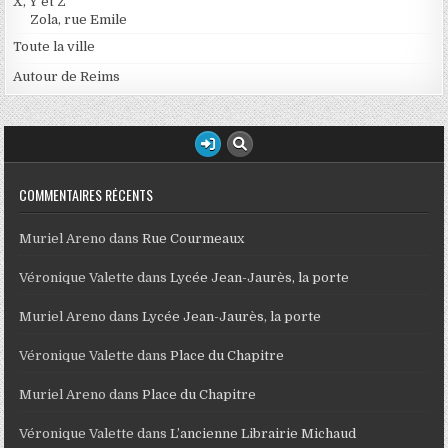
X, Y et Z
Zola, rue Emile
Toute la ville
Autour de Reims
COMMENTAIRES RÉCENTS
Muriel Areno
dans
Rue Courmeaux
Véronique Valette
dans
Lycée Jean-Jaurès, la porte
Muriel Areno
dans
Lycée Jean-Jaurès, la porte
Véronique Valette
dans
Place du Chapitre
Muriel Areno
dans
Place du Chapitre
Véronique Valette
dans
L’ancienne Librairie Michaud