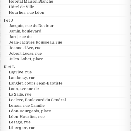
Hôpital Maison Blanche
Hôtel de Ville
Hourlier, rue Léon
I et J
Jacquin, rue du Docteur
Jamin, boulevard
Jard, rue du
Jean-Jacques Rousseau, rue
Jeanne d’Arc, rue
Jobert Lucas, rue
Jules-Lobet, place
K et L
Lagrive, rue
Landouzy, rue
Langlet, cours Jean-Baptiste
Laon, avenue de
La Salle, rue
Leclerc, Boulevard du Général
Lenoir, rue Camille
Léon-Bourgeois, place
Léon-Hourlier, rue
Lesage, rue
Libergier, rue