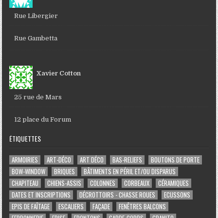
Rue Libergier
Rue Gambetta
Xavier Cotton
25 rue de Mars
12 place du Forum
ÉTIQUETTES
ARMOIRIES
ART-DÉCO
ART DÉCO
BAS-RELIEFS
BOUTONS DE PORTE
BOW-WINDOW
BRIQUES
BÂTIMENTS EN PÉRIL ET/OU DISPARUS
CHAPITEAU
CHIENS-ASSIS
COLONNES
CORBEAUX
CÉRAMIQUES
DATES ET INSCRIPTIONS
DÉCROTTOIRS - CHASSE ROUES
ECUSSONS
EPIS DE FAÎTAGE
ESCALIERS
FAÇADE
FENÊTRES BALCONS
FERRONNERIE
FRISE
FRONTONS
GARDE-CORPS
GRANITO