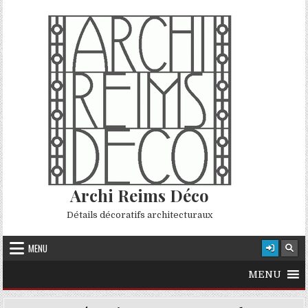
Skip to content
Archi Reims Déco
Détails décoratifs architecturaux
MENU
MENU