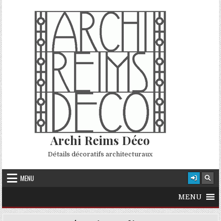
Skip to content
Archi Reims Déco
Détails décoratifs architecturaux
MENU
MENU