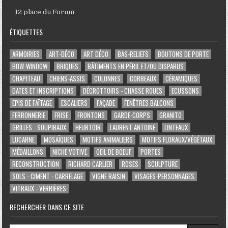
12 place du Forum
ÉTIQUETTES
ARMOIRIES
ART-DÉCO
ART DÉCO
BAS-RELIEFS
BOUTONS DE PORTE
BOW-WINDOW
BRIQUES
BÂTIMENTS EN PÉRIL ET/OU DISPARUS
CHAPITEAU
CHIENS-ASSIS
COLONNES
CORBEAUX
CÉRAMIQUES
DATES ET INSCRIPTIONS
DÉCROTTOIRS - CHASSE ROUES
ECUSSONS
EPIS DE FAÎTAGE
ESCALIERS
FAÇADE
FENÊTRES BALCONS
FERRONNERIE
FRISE
FRONTONS
GARDE-CORPS
GRANITO
GRILLES - SOUPIRAUX
HEURTOIR
LAURENT ANTOINE
LINTEAUX
LUCARNE
MOSAÏQUES
MOTIFS ANIMALIERS
MOTIFS FLORAUX/VÉGÉTAUX
MÉDAILLONS
NICHE VOTIVE
OEIL DE BOEUF
PORTES
RECONSTRUCTION
RICHARD CARLIER
ROSES
SCULPTURE
SOLS - CIMENT - CARRELAGE
VIGNE RAISIN
VISAGES-PERSONNAGES
VITRAUX - VERRIÈRES
RECHERCHER DANS CE SITE