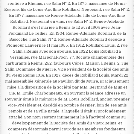
rentière à Rheims, rue Salin N° 2. En 1875, naissance de Henri-
Eugène, fils de Louis-Apolline Robillard, Négociant, rue Salin N° 2.
En 1877, naissance de Renée-Adélaïde, fille de Louis-Apolline
Robillard, Négociant en vins, rue Salin N° 2. Renée-Adélaïde
Robillard s’est mariée à Reims le 12 avril 1904 avec Jean-
Ferdinand Le Tellier. En 1904, Renée-Adélaïde Robillard, de la
Bascoche, rue Salin, N° 2. Renée-Adélaïde Robillard décède à
Plonéour Lanvern le 11 mai 1955. En 1912, Robillard Louis, 2, rue
Salin à Reims avec son épouse. En 1922 Louis Robillard à
Versailles, rue Maréchal-Foch, 77, Société champenoise des
carburants à Reims, 252, faubourg Cérès. Maison à Reims, 2, rue
Salin. Dommage de guerre. Vice Président de la Société des amis
du Vieux Reims 1914. En 1927, décès de Robillard Louis. Mardi 22
mai assemblée générale au Pavillon dit de Muire, gracieusement
mise à la disposition de la Société par MM. Bertrand de Mun et
Cie. M. Emile Charbonneaux, en ouvrant la séance adresse un
souvenir ému à la mémoire de M. Louis Robillard, ancien premier
Vice-Président et, décédé en octobre dernier, loin de ses amis
rémois et de sa ville natale, à laquelle il était si profondément
attaché. Son nom restera intimement lié à l’activité comme au
développement de la Société des Amis du Vieux Reims, et
comptera désormais parmi ceux de ses membres fondateurs,