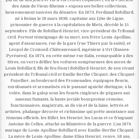
des Amis du Vieux-Rheims » exposa ses belles collections,
heureusement sauvées du désastre. En 1873, Ferdiand Robillard,
né à Reims le 18 mars 1838, capitaine aux 124e de Ligne,
prisonnier de guerre à la capitulation de Metz, décédé le 15
septembre. Fils de Robillard-Henriot, vice-président du Tribunal
civil. Portent témoignage de sa mort, son frère Louis-Apolline,
agent d’assurances, rue de la gare (rue Thiers par la suite), et
Léopol de Croisoeil-Châteaurenard, ingénieur à Urt (Basses-
Pyrénées). En 1874, en cette même rue Salin, remarquable à des
titres, on verra défiler les voitures somptueuses des noces de
Louis Robillard, fils de feu Henri Robillard-Henriot, de son vivant
président du Tribunal civil et Emilie Berthe Clicquot, des Clicquot-
Fuzellier, au boulevard des Promenades, équipages fleuris,
enrubannés et aromatisés où le passant aguiché distingue, à la
volée, dans le galop sous les fouets cingleurs de pégases aux
naseaux fumants, la haute joviale bourgeoisie rémoise,
fonctionnaires, magistrats, as du vin et de la laine, lettrés et
artistes, phalange décorée et richissime qui prête assistance aux
témoins officiels, les Billet, les Henriot, les Lucas et ce fringuant
Antoine de Celles, attaché au Ministère de la guerre. L’an 1874
mariage de Louis-Apolline Robillard avec Emilie-Berthe Clicquot.
La mère de Louis-Apolline, dame Elisa Henriot, veuve, 58 ans,