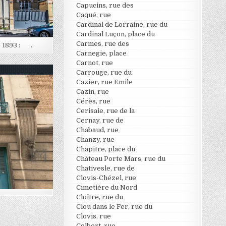
Capucins, rue des
Caqué, rue
Cardinal de Lorraine, rue du
Cardinal Luçon, place du
Carmes, rue des
e 1893 : …
Carnegie, place
Carnot, rue
Carrouge, rue du
Cazier, rue Emile
Cazin, rue
Cérès, rue
Cerisaie, rue de la
Cernay, rue de
Chabaud, rue
Chanzy, rue
Chapitre, place du
Château Porte Mars, rue du
Chativesle, rue de
Clovis-Chézel, rue
Cimetière du Nord
Cloître, rue du
Clou dans le Fer, rue du
Clovis, rue
Colbert, rue