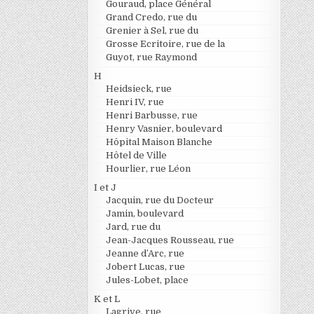
Gouraud, place Général
Grand Credo, rue du
Grenier à Sel, rue du
Grosse Ecritoire, rue de la
Guyot, rue Raymond
H
Heidsieck, rue
Henri IV, rue
Henri Barbusse, rue
Henry Vasnier, boulevard
Hôpital Maison Blanche
Hôtel de Ville
Hourlier, rue Léon
I et J
Jacquin, rue du Docteur
Jamin, boulevard
Jard, rue du
Jean-Jacques Rousseau, rue
Jeanne d’Arc, rue
Jobert Lucas, rue
Jules-Lobet, place
K et L
Lagrive, rue