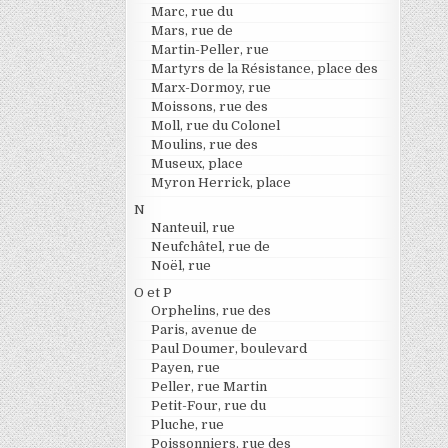
Marc, rue du
Mars, rue de
Martin-Peller, rue
Martyrs de la Résistance, place des
Marx-Dormoy, rue
Moissons, rue des
Moll, rue du Colonel
Moulins, rue des
Museux, place
Myron Herrick, place
N
Nanteuil, rue
Neufchâtel, rue de
Noël, rue
O et P
Orphelins, rue des
Paris, avenue de
Paul Doumer, boulevard
Payen, rue
Peller, rue Martin
Petit-Four, rue du
Pluche, rue
Poissonniers, rue des