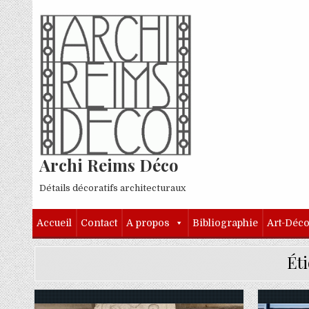
Skip to content
Archi Reims Déco
Détails décoratifs architecturaux
Accueil
Contact
A propos
Bibliographie
Art-Déc
Éti