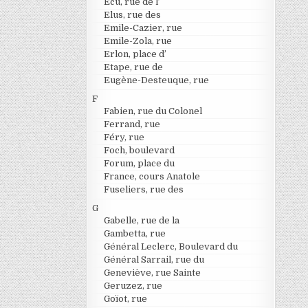
Ecu, rue de l’
Elus, rue des
Emile-Cazier, rue
Emile-Zola, rue
Erlon, place d’
Etape, rue de
Eugène-Desteuque, rue
F
Fabien, rue du Colonel
Ferrand, rue
Féry, rue
Foch, boulevard
Forum, place du
France, cours Anatole
Fuseliers, rue des
G
Gabelle, rue de la
Gambetta, rue
Général Leclerc, Boulevard du
Général Sarrail, rue du
Geneviève, rue Sainte
Geruzez, rue
Goïot, rue