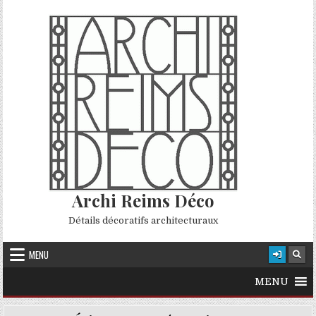
Skip to content
Archi Reims Déco
Détails décoratifs architecturaux
MENU
MENU