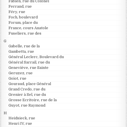
Fabien, rue du Colonel
Ferrand, rue
Féry, rue
Foch, boulevard
Forum, place du
France, cours Anatole
Fuseliers, rue des
G
Gabelle, rue de la
Gambetta, rue
Général Leclerc, Boulevard du
Général Sarrail, rue du
Geneviève, rue Sainte
Geruzez, rue
Goïot, rue
Gouraud, place Général
Grand Credo, rue du
Grenier à Sel, rue du
Grosse Ecritoire, rue de la
Guyot, rue Raymond
H
Heidsieck, rue
Henri IV, rue