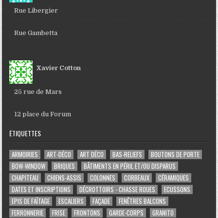
Rue Libergier
Rue Gambetta
Xavier Cotton
25 rue de Mars
12 place du Forum
ÉTIQUETTES
ARMOIRIES
ART-DÉCO
ART DÉCO
BAS-RELIEFS
BOUTONS DE PORTE
BOW-WINDOW
BRIQUES
BÂTIMENTS EN PÉRIL ET/OU DISPARUS
CHAPITEAU
CHIENS-ASSIS
COLONNES
CORBEAUX
CÉRAMIQUES
DATES ET INSCRIPTIONS
DÉCROTTOIRS - CHASSE ROUES
ECUSSONS
EPIS DE FAÎTAGE
ESCALIERS
FAÇADE
FENÊTRES BALCONS
FERRONNERIE
FRISE
FRONTONS
GARDE-CORPS
GRANITO