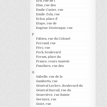
Ecu, rue de l’
Elus, rue des
Emile-Cazier, rue
Emile-Zola, rue
Erlon, place d’
Etape, rue de
Eugène-Desteuque, rue
F
Fabien, rue du Colonel
Ferrand, rue
Féry, rue
Foch, boulevard
Forum, place du
France, cours Anatole
Fuseliers, rue des
G
Gabelle, rue de la
Gambetta, rue
Général Leclerc, Boulevard du
Général Sarrail, rue du
Geneviève, rue Sainte
Geruzez, rue
Goïot, rue