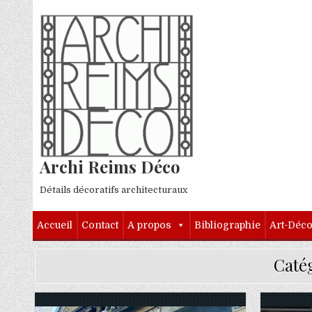
Skip to content
Archi Reims Déco
Détails décoratifs architecturaux
Accueil
Contact
A propos
Bibliographie
Art-Déc
Caté