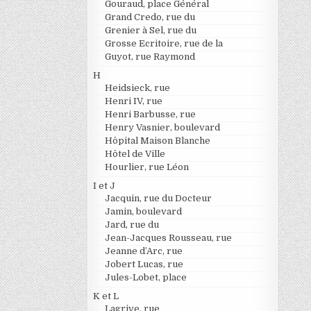
Gouraud, place Général
Grand Credo, rue du
Grenier à Sel, rue du
Grosse Ecritoire, rue de la
Guyot, rue Raymond
H
Heidsieck, rue
Henri IV, rue
Henri Barbusse, rue
Henry Vasnier, boulevard
Hôpital Maison Blanche
Hôtel de Ville
Hourlier, rue Léon
I et J
Jacquin, rue du Docteur
Jamin, boulevard
Jard, rue du
Jean-Jacques Rousseau, rue
Jeanne d’Arc, rue
Jobert Lucas, rue
Jules-Lobet, place
K et L
Lagrive, rue