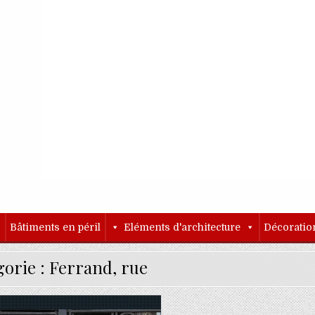
o
Bâtiments en péril
Eléments d'architecture
Décoratio
gorie :
Ferrand, rue