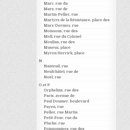
Marc, rue du
Mars, rue de
Martin-Peller, rue
Martyrs de la Résistance, place des
Marx-Dormoy, rue
Moissons, rue des
Moll, rue du Colonel
Moulins, rue des
Museux, place
Myron Herrick, place
N
Nanteuil, rue
Neufchâtel, rue de
Noël, rue
O et P
Orphelins, rue des
Paris, avenue de
Paul Doumer, boulevard
Payen, rue
Peller, rue Martin
Petit-Four, rue du
Pluche, rue
Poissonniers, rue des