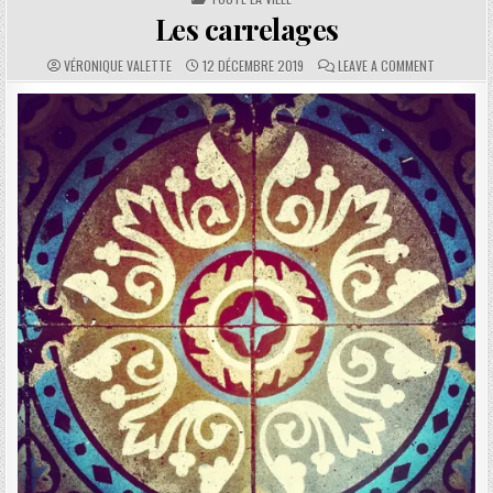
Les carrelages
AUTHOR:
PUBLISHED DATE:
COMMENTS:
ON LES CA
VÉRONIQUE VALETTE
12 DÉCEMBRE 2019
LEAVE A COMMENT