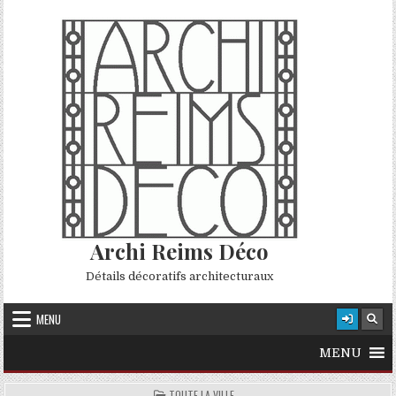
Skip to content
Archi Reims Déco
Détails décoratifs architecturaux
MENU
MENU
POSTED IN
TOUTE LA VILLE