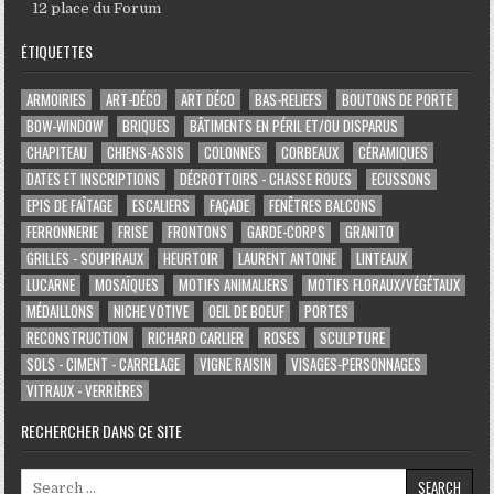
12 place du Forum
ÉTIQUETTES
ARMOIRIES
ART-DÉCO
ART DÉCO
BAS-RELIEFS
BOUTONS DE PORTE
BOW-WINDOW
BRIQUES
BÂTIMENTS EN PÉRIL ET/OU DISPARUS
CHAPITEAU
CHIENS-ASSIS
COLONNES
CORBEAUX
CÉRAMIQUES
DATES ET INSCRIPTIONS
DÉCROTTOIRS - CHASSE ROUES
ECUSSONS
EPIS DE FAÎTAGE
ESCALIERS
FAÇADE
FENÊTRES BALCONS
FERRONNERIE
FRISE
FRONTONS
GARDE-CORPS
GRANITO
GRILLES - SOUPIRAUX
HEURTOIR
LAURENT ANTOINE
LINTEAUX
LUCARNE
MOSAÏQUES
MOTIFS ANIMALIERS
MOTIFS FLORAUX/VÉGÉTAUX
MÉDAILLONS
NICHE VOTIVE
OEIL DE BOEUF
PORTES
RECONSTRUCTION
RICHARD CARLIER
ROSES
SCULPTURE
SOLS - CIMENT - CARRELAGE
VIGNE RAISIN
VISAGES-PERSONNAGES
VITRAUX - VERRIÈRES
RECHERCHER DANS CE SITE
Search for: