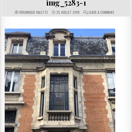
img_5283-1
AUTHOR:
PUBLISHED DATE:
COMMENTS:
ON IMG_528
VÉRONIQUE VALETTE
25 JUILLET 2019
LEAVE A COMMENT