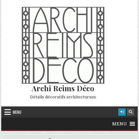
Skip to content
Archi Reims Déco
Détails décoratifs architecturaux
MENU
MENU