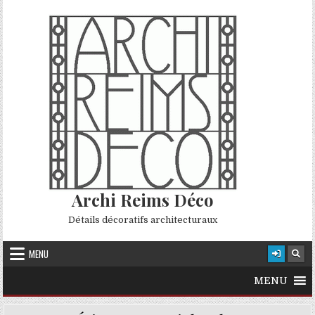
Skip to content
Archi Reims Déco
Détails décoratifs architecturaux
MENU
MENU