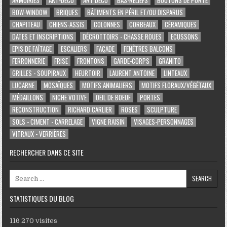
BOW-WINDOW
BRIQUES
BÂTIMENTS EN PÉRIL ET/OU DISPARUS
CHAPITEAU
CHIENS-ASSIS
COLONNES
CORBEAUX
CÉRAMIQUES
DATES ET INSCRIPTIONS
DÉCROTTOIRS - CHASSE ROUES
ECUSSONS
EPIS DE FAÎTAGE
ESCALIERS
FAÇADE
FENÊTRES BALCONS
FERRONNERIE
FRISE
FRONTONS
GARDE-CORPS
GRANITO
GRILLES - SOUPIRAUX
HEURTOIR
LAURENT ANTOINE
LINTEAUX
LUCARNE
MOSAÏQUES
MOTIFS ANIMALIERS
MOTIFS FLORAUX/VÉGÉTAUX
MÉDAILLONS
NICHE VOTIVE
OEIL DE BOEUF
PORTES
RECONSTRUCTION
RICHARD CARLIER
ROSES
SCULPTURE
SOLS - CIMENT - CARRELAGE
VIGNE RAISIN
VISAGES-PERSONNAGES
VITRAUX - VERRIÈRES
RECHERCHER DANS CE SITE
Search for:
STATISTIQUES DU BLOG
116 270 visites