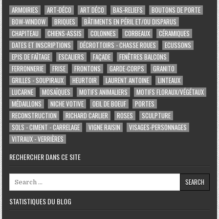
ARMOIRIES
ART-DÉCO
ART DÉCO
BAS-RELIEFS
BOUTONS DE PORTE
BOW-WINDOW
BRIQUES
BÂTIMENTS EN PÉRIL ET/OU DISPARUS
CHAPITEAU
CHIENS-ASSIS
COLONNES
CORBEAUX
CÉRAMIQUES
DATES ET INSCRIPTIONS
DÉCROTTOIRS - CHASSE ROUES
ECUSSONS
EPIS DE FAÎTAGE
ESCALIERS
FAÇADE
FENÊTRES BALCONS
FERRONNERIE
FRISE
FRONTONS
GARDE-CORPS
GRANITO
GRILLES - SOUPIRAUX
HEURTOIR
LAURENT ANTOINE
LINTEAUX
LUCARNE
MOSAÏQUES
MOTIFS ANIMALIERS
MOTIFS FLORAUX/VÉGÉTAUX
MÉDAILLONS
NICHE VOTIVE
OEIL DE BOEUF
PORTES
RECONSTRUCTION
RICHARD CARLIER
ROSES
SCULPTURE
SOLS - CIMENT - CARRELAGE
VIGNE RAISIN
VISAGES-PERSONNAGES
VITRAUX - VERRIÈRES
RECHERCHER DANS CE SITE
Search for:
STATISTIQUES DU BLOG