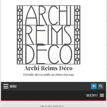
Skip to content
Archi Reims Déco
Détails décoratifs architecturaux
MENU
MENU
POSTED IN
ETAPE, RUE DE L'