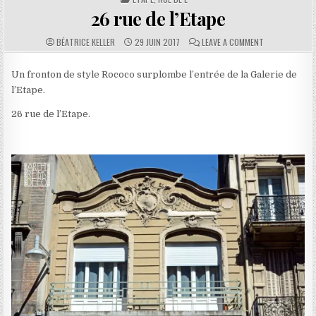
26 rue de l’Etape
AUTHOR:
PUBLISHED DATE:
COMMENTS:
ON 26 RUE DE 
BÉATRICE KELLER
29 JUIN 2017
LEAVE A COMMENT
Un fronton de style Rococo surplombe l’entrée de la Galerie de
l’Etape.
26 rue de l’Etape.