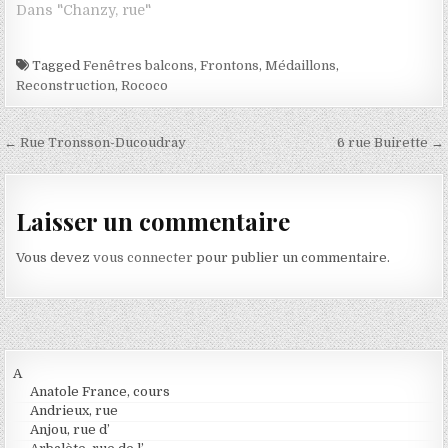
Dans "Chanzy, rue"
Tagged
Fenêtres balcons
,
Frontons
,
Médaillons
,
Reconstruction
,
Rococo
Navigation de l’article
← Rue Tronsson-Ducoudray
6 rue Buirette →
Laisser un commentaire
Vous devez
vous connecter
pour publier un commentaire.
A
Anatole France, cours
Andrieux, rue
Anjou, rue d’