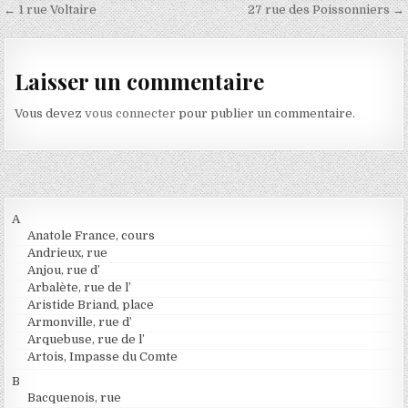
Navigation de l’article
← 1 rue Voltaire
27 rue des Poissonniers →
Laisser un commentaire
Vous devez
vous connecter
pour publier un commentaire.
A
Anatole France, cours
Andrieux, rue
Anjou, rue d’
Arbalète, rue de l’
Aristide Briand, place
Armonville, rue d’
Arquebuse, rue de l’
Artois, Impasse du Comte
B
Bacquenois, rue