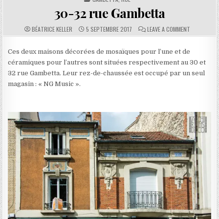
30-32 rue Gambetta
AUTHOR:
PUBLISHED DATE:
COMMENTS:
ON 30-32 R
BÉATRICE KELLER
5 SEPTEMBRE 2017
LEAVE A COMMENT
Ces deux maisons décorées de mosaïques pour l’une et de
céramiques pour l’autres sont situées respectivement au 30 et
32 rue Gambetta. Leur rez-de-chaussée est occupé par un seul
magasin : « NG Music ».