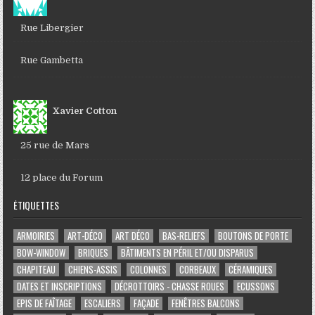
Rue Libergier
Rue Gambetta
Xavier Cotton
25 rue de Mars
12 place du Forum
ÉTIQUETTES
ARMOIRIES
ART-DÉCO
ART DÉCO
BAS-RELIEFS
BOUTONS DE PORTE
BOW-WINDOW
BRIQUES
BÂTIMENTS EN PÉRIL ET/OU DISPARUS
CHAPITEAU
CHIENS-ASSIS
COLONNES
CORBEAUX
CÉRAMIQUES
DATES ET INSCRIPTIONS
DÉCROTTOIRS - CHASSE ROUES
ECUSSONS
EPIS DE FAÎTAGE
ESCALIERS
FAÇADE
FENÊTRES BALCONS