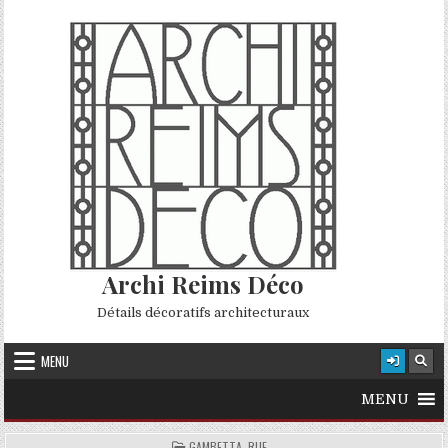
Skip to content
Archi Reims Déco
Détails décoratifs architecturaux
MENU
MENU
POSTED IN
GAMBETTA, RUE