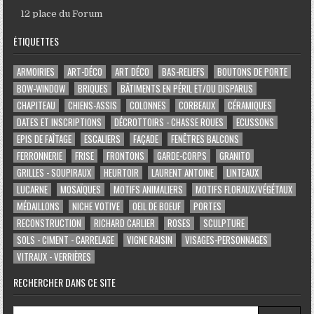
12 place du Forum
ÉTIQUETTES
ARMOIRIES
ART-DÉCO
ART DÉCO
BAS-RELIEFS
BOUTONS DE PORTE
BOW-WINDOW
BRIQUES
BÂTIMENTS EN PÉRIL ET/OU DISPARUS
CHAPITEAU
CHIENS-ASSIS
COLONNES
CORBEAUX
CÉRAMIQUES
DATES ET INSCRIPTIONS
DÉCROTTOIRS - CHASSE ROUES
ECUSSONS
EPIS DE FAÎTAGE
ESCALIERS
FAÇADE
FENÊTRES BALCONS
FERRONNERIE
FRISE
FRONTONS
GARDE-CORPS
GRANITO
GRILLES - SOUPIRAUX
HEURTOIR
LAURENT ANTOINE
LINTEAUX
LUCARNE
MOSAÏQUES
MOTIFS ANIMALIERS
MOTIFS FLORAUX/VÉGÉTAUX
MÉDAILLONS
NICHE VOTIVE
OEIL DE BOEUF
PORTES
RECONSTRUCTION
RICHARD CARLIER
ROSES
SCULPTURE
SOLS - CIMENT - CARRELAGE
VIGNE RAISIN
VISAGES-PERSONNAGES
VITRAUX - VERRIÈRES
RECHERCHER DANS CE SITE
Search for: