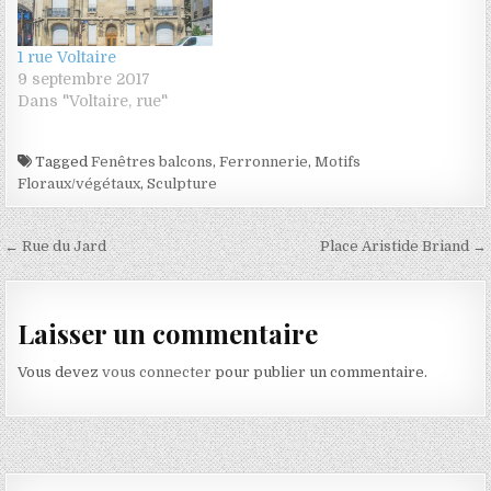
1 rue Voltaire
9 septembre 2017
Dans "Voltaire, rue"
Tagged
Fenêtres balcons
,
Ferronnerie
,
Motifs
Floraux/végétaux
,
Sculpture
Navigation de l’article
← Rue du Jard
Place Aristide Briand →
Laisser un commentaire
Vous devez
vous connecter
pour publier un commentaire.