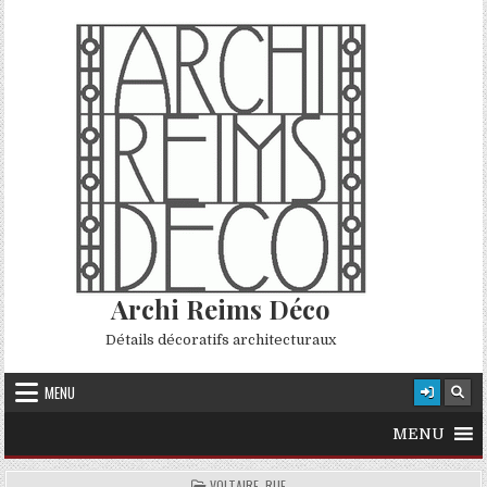
Skip to content
Archi Reims Déco
Détails décoratifs architecturaux
MENU
MENU
POSTED IN
VOLTAIRE, RUE