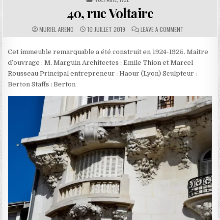
40, rue Voltaire
AUTHOR:
PUBLISHED DATE:
COMMENTS:
ON 40, RUE VO
MURIEL ARENO
10 JUILLET 2019
LEAVE A COMMENT
Cet immeuble remarquable a été construit en 1924-1925. Maitre
d’ouvrage : M. Marguin Architectes : Emile Thion et Marcel
Rousseau Principal entrepreneur : Haour (Lyon) Sculpteur :
Berton Staffs : Berton