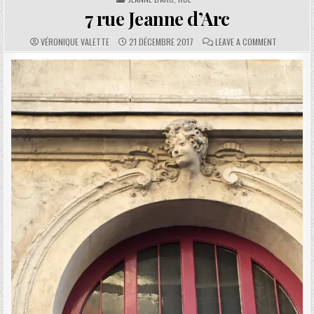
7 rue Jeanne d’Arc
AUTHOR:
PUBLISHED DATE:
COMMENTS:
ON 7 RUE 
VÉRONIQUE VALETTE
21 DÉCEMBRE 2017
LEAVE A COMMENT