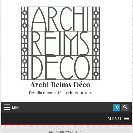
Skip to content
Archi Reims Déco
Détails décoratifs architecturaux
MENU
MENU
POSTED IN
JEANNE D'ARC, RUE