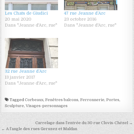
Les Chats de Giudici
47 rue Jeanne d’Arc
20 mai 2020
23 octobre 2016
Dans "Jeanne d'Arc, rue"
Dans "Jeanne d'Arc, rue"
32 rue Jeanne d’Arc
13 janvier 2017
Dans "Jeanne d'Arc, rue"
Tagged
Corbeaux
,
Fenêtres balcons
,
Ferronnerie
,
Portes
,
Sculpture
,
Visages-personnages
Navigation de l’article
Carrelage dans l’entrée du 30 rue Clovis-Chézel →
← A l’angle des rues Geruzez et Maldan