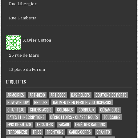
Rue Libergier
Rue Gambetta
Xavier Cotton
25 rue de Mars
12 place du Forum
ÉTIQUETTES
ARMOIRIES
ART-DÉCO
ART DÉCO
BAS-RELIEFS
BOUTONS DE PORTE
BOW-WINDOW
BRIQUES
BÂTIMENTS EN PÉRIL ET/OU DISPARUS
CHAPITEAU
CHIENS-ASSIS
COLONNES
CORBEAUX
CÉRAMIQUES
DATES ET INSCRIPTIONS
DÉCROTTOIRS - CHASSE ROUES
ECUSSONS
EPIS DE FAÎTAGE
ESCALIERS
FAÇADE
FENÊTRES BALCONS
FERRONNERIE
FRISE
FRONTONS
GARDE-CORPS
GRANITO