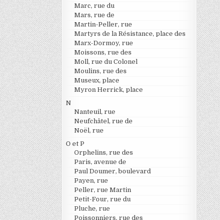
Marc, rue du
Mars, rue de
Martin-Peller, rue
Martyrs de la Résistance, place des
Marx-Dormoy, rue
Moissons, rue des
Moll, rue du Colonel
Moulins, rue des
Museux, place
Myron Herrick, place
N
Nanteuil, rue
Neufchâtel, rue de
Noël, rue
O et P
Orphelins, rue des
Paris, avenue de
Paul Doumer, boulevard
Payen, rue
Peller, rue Martin
Petit-Four, rue du
Pluche, rue
Poissonniers, rue des