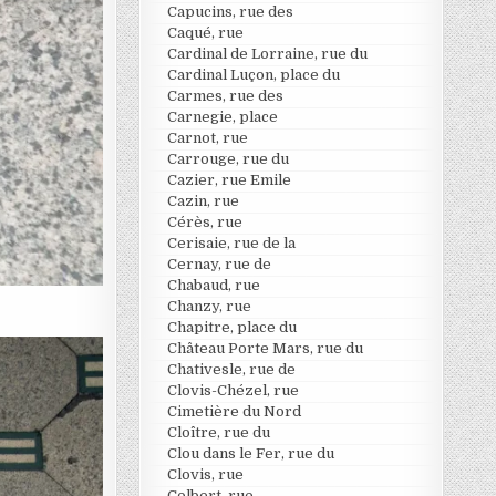
Capucins, rue des
Caqué, rue
Cardinal de Lorraine, rue du
Cardinal Luçon, place du
Carmes, rue des
Carnegie, place
Carnot, rue
Carrouge, rue du
Cazier, rue Emile
Cazin, rue
Cérès, rue
Cerisaie, rue de la
Cernay, rue de
Chabaud, rue
Chanzy, rue
Chapitre, place du
Château Porte Mars, rue du
Chativesle, rue de
Clovis-Chézel, rue
Cimetière du Nord
Cloître, rue du
Clou dans le Fer, rue du
Clovis, rue
Colbert, rue