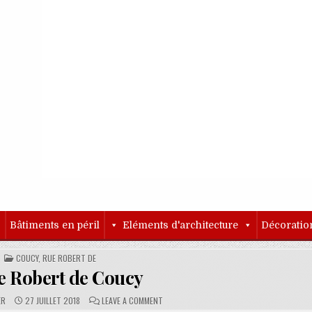
o
Bâtiments en péril
Eléments d'architecture
Décoratio
POSTED IN
COUCY, RUE ROBERT DE
e Robert de Coucy
PUBLISHED DATE:
COMMENTS:
ON 8 RUE ROBERT DE COUCY
ER
27 JUILLET 2018
LEAVE A COMMENT