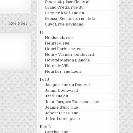
Gouraud, place Général
Grand Credo, rue du
Grenier à Sel, rue du
Grosse Ecritoire, rue de la
Rue Noël →
Guyot, rue Raymond
H
Heidsieck, rue
Henri IV, rue
Henri Barbusse, rue
Henry Vasnier, boulevard
Hôpital Maison Blanche
Hôtel de Ville
Hourlier, rue Léon
I et J
Jacquin, rue du Docteur
Jamin, boulevard
Jard, rue du
Jean-Jacques Rousseau, rue
Jeanne d’Arc, rue
Jobert Lucas, rue
Jules-Lobet, place
K et L
Lagrive, rue