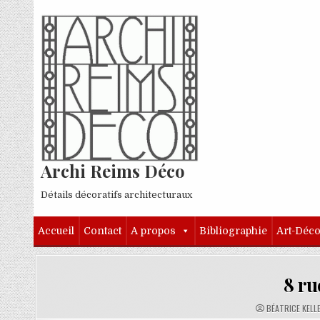
Skip to content
Archi Reims Déco
Détails décoratifs architecturaux
Accueil
Contact
A propos
Bibliographie
Art-Déc
8 ru
AUTHOR:
BÉATRICE KELL