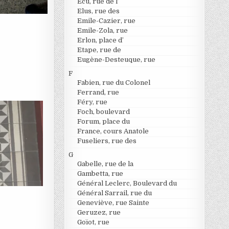
Ecu, rue de l’
Elus, rue des
Emile-Cazier, rue
Emile-Zola, rue
Erlon, place d’
Etape, rue de
Eugène-Desteuque, rue
F
Fabien, rue du Colonel
Ferrand, rue
Féry, rue
Foch, boulevard
Forum, place du
France, cours Anatole
Fuseliers, rue des
G
Gabelle, rue de la
Gambetta, rue
Général Leclerc, Boulevard du
Général Sarrail, rue du
Geneviève, rue Sainte
Geruzez, rue
Goïot, rue