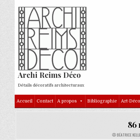
Skip to content
Archi Reims Déco
Détails décoratifs architecturaux
Accueil
Contact
A propos
Bibliographie
Art-Déc
86 
AUTHOR:
BÉATRICE KELL