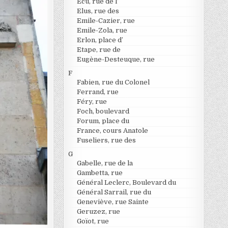
Ecu, rue de l’
Elus, rue des
Emile-Cazier, rue
Emile-Zola, rue
Erlon, place d’
Etape, rue de
Eugène-Desteuque, rue
F
Fabien, rue du Colonel
Ferrand, rue
Féry, rue
Foch, boulevard
Forum, place du
France, cours Anatole
Fuseliers, rue des
G
Gabelle, rue de la
Gambetta, rue
Général Leclerc, Boulevard du
Général Sarrail, rue du
Geneviève, rue Sainte
Geruzez, rue
Goïot, rue