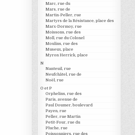
Marc, rue du
Mars, rue de
Martin-Peller, rue
Martyrs de la Résistance, place des
Marx-Dormoy, rue
Moissons, rue des
Moll, rue du Colonel
Moulins, rue des
Museux, place
Myron Herrick, place
N
Nanteuil, rue
Neufchâtel, rue de
Noël, rue
O et P
Orphelins, rue des
Paris, avenue de
Paul Doumer, boulevard
Payen, rue
Peller, rue Martin
Petit-Four, rue du
Pluche, rue
Poissonniers, rue des