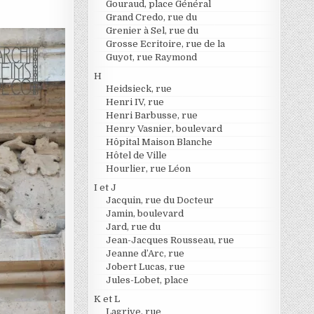
Gouraud, place Général
Grand Credo, rue du
Grenier à Sel, rue du
Grosse Ecritoire, rue de la
Guyot, rue Raymond
H
Heidsieck, rue
Henri IV, rue
Henri Barbusse, rue
Henry Vasnier, boulevard
Hôpital Maison Blanche
Hôtel de Ville
Hourlier, rue Léon
I et J
Jacquin, rue du Docteur
Jamin, boulevard
Jard, rue du
Jean-Jacques Rousseau, rue
Jeanne d’Arc, rue
Jobert Lucas, rue
Jules-Lobet, place
K et L
Lagrive, rue