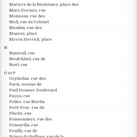
Martyrs de la Résistance, place des
Marx-Dormoy, rue
Moissons, rue des
Moll, rue du Colonel
Moulins, rue des
Museux, place
Myron Herrick, place
N
Nanteuil, rue
Neufchâtel, rue de
Noël, rue
O et P
Orphelins, rue des
Paris, avenue de
Paul Doumer, boulevard
Payen, rue
Peller, rue Martin
Petit-Four, rue du
Pluche, rue
Poissonniers, rue des
Ponsardin, rue
Pouilly, rue de
Prison du Baillage, rue de la