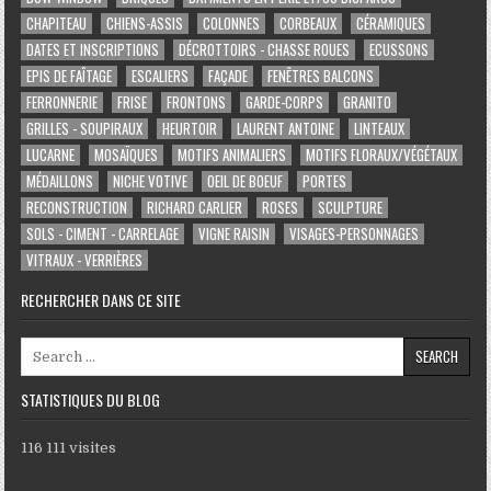
CHAPITEAU
CHIENS-ASSIS
COLONNES
CORBEAUX
CÉRAMIQUES
DATES ET INSCRIPTIONS
DÉCROTTOIRS - CHASSE ROUES
ECUSSONS
EPIS DE FAÎTAGE
ESCALIERS
FAÇADE
FENÊTRES BALCONS
FERRONNERIE
FRISE
FRONTONS
GARDE-CORPS
GRANITO
GRILLES - SOUPIRAUX
HEURTOIR
LAURENT ANTOINE
LINTEAUX
LUCARNE
MOSAÏQUES
MOTIFS ANIMALIERS
MOTIFS FLORAUX/VÉGÉTAUX
MÉDAILLONS
NICHE VOTIVE
OEIL DE BOEUF
PORTES
RECONSTRUCTION
RICHARD CARLIER
ROSES
SCULPTURE
SOLS - CIMENT - CARRELAGE
VIGNE RAISIN
VISAGES-PERSONNAGES
VITRAUX - VERRIÈRES
RECHERCHER DANS CE SITE
Search for:
STATISTIQUES DU BLOG
116 111 visites