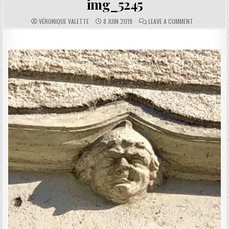
img_5245
AUTHOR:
PUBLISHED DATE:
COMMENTS:
ON IMG_5245
VÉRONIQUE VALETTE
8 JUIN 2019
LEAVE A COMMENT