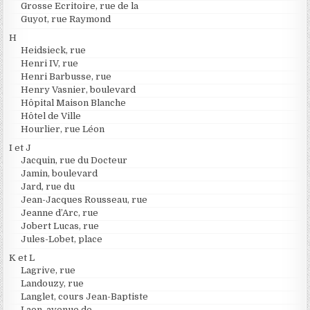
Grosse Ecritoire, rue de la
Guyot, rue Raymond
H
Heidsieck, rue
Henri IV, rue
Henri Barbusse, rue
Henry Vasnier, boulevard
Hôpital Maison Blanche
Hôtel de Ville
Hourlier, rue Léon
I et J
Jacquin, rue du Docteur
Jamin, boulevard
Jard, rue du
Jean-Jacques Rousseau, rue
Jeanne d’Arc, rue
Jobert Lucas, rue
Jules-Lobet, place
K et L
Lagrive, rue
Landouzy, rue
Langlet, cours Jean-Baptiste
Laon, avenue de