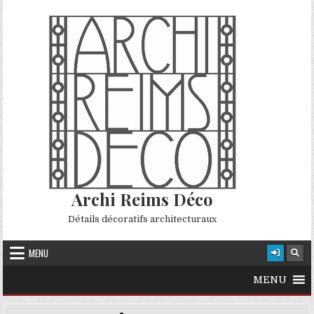
Skip to content
Archi Reims Déco
Détails décoratifs architecturaux
MENU
MENU