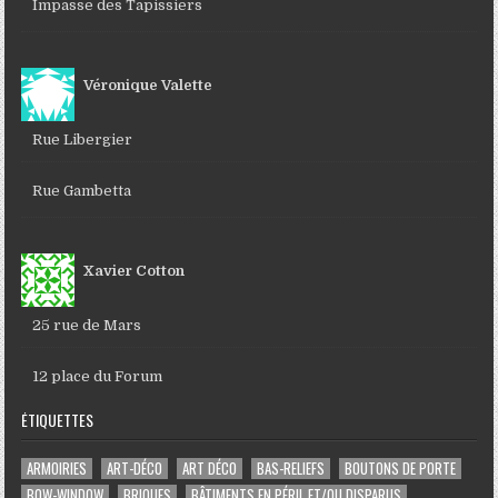
Impasse des Tapissiers
Véronique Valette
Rue Libergier
Rue Gambetta
Xavier Cotton
25 rue de Mars
12 place du Forum
ÉTIQUETTES
ARMOIRIES
ART-DÉCO
ART DÉCO
BAS-RELIEFS
BOUTONS DE PORTE
BOW-WINDOW
BRIQUES
BÂTIMENTS EN PÉRIL ET/OU DISPARUS