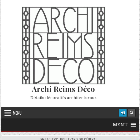
Skip to content
Archi Reims Déco
Détails décoratifs architecturaux
MENU
MENU
POSTED IN
LECLERC, BOULEVARD DU GÉNÉRAL