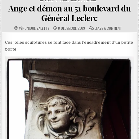
Ange et démon au 51 boulevard du
Général Leclerc
AUTHOR:
PUBLISHED DATE:
COMMENTS:
ON ANGE E
VÉRONIQUE VALETTE
8 DÉCEMBRE 2019
LEAVE A COMMENT
Ces jolies sculptures se font face dans l’encadrement d’un petite
porte