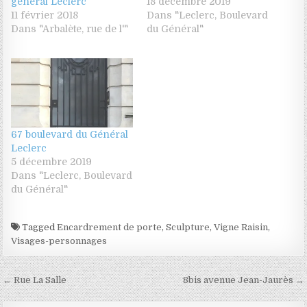
général Leclerc
18 décembre 2019
11 février 2018
Dans "Leclerc, Boulevard
Dans "Arbalète, rue de l'"
du Général"
67 boulevard du Général
Leclerc
5 décembre 2019
Dans "Leclerc, Boulevard
du Général"
Tagged
Encardrement de porte
,
Sculpture
,
Vigne Raisin
,
Visages-personnages
Navigation de l’article
← Rue La Salle
8bis avenue Jean-Jaurès →