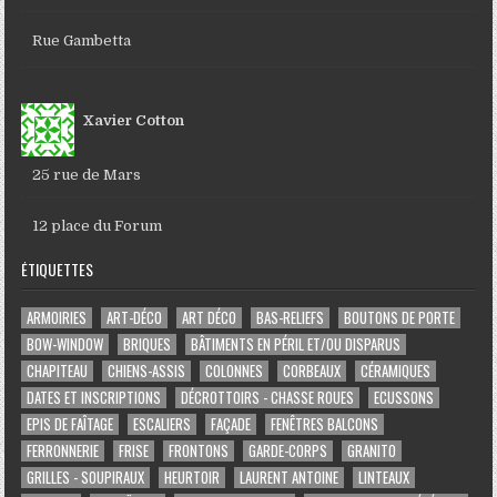
Rue Gambetta
Xavier Cotton
25 rue de Mars
12 place du Forum
ÉTIQUETTES
ARMOIRIES
ART-DÉCO
ART DÉCO
BAS-RELIEFS
BOUTONS DE PORTE
BOW-WINDOW
BRIQUES
BÂTIMENTS EN PÉRIL ET/OU DISPARUS
CHAPITEAU
CHIENS-ASSIS
COLONNES
CORBEAUX
CÉRAMIQUES
DATES ET INSCRIPTIONS
DÉCROTTOIRS - CHASSE ROUES
ECUSSONS
EPIS DE FAÎTAGE
ESCALIERS
FAÇADE
FENÊTRES BALCONS
FERRONNERIE
FRISE
FRONTONS
GARDE-CORPS
GRANITO
GRILLES - SOUPIRAUX
HEURTOIR
LAURENT ANTOINE
LINTEAUX