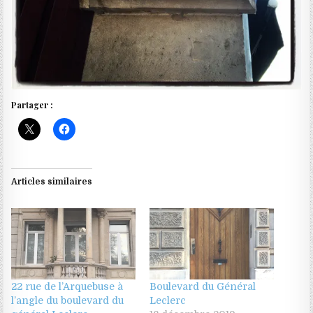
Partager :
Articles similaires
22 rue de l’Arquebuse à
Boulevard du Général
l’angle du boulevard du
Leclerc