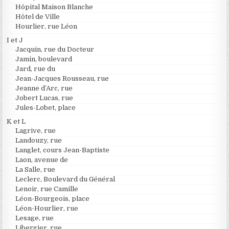
Hôpital Maison Blanche
Hôtel de Ville
Hourlier, rue Léon
I et J
Jacquin, rue du Docteur
Jamin, boulevard
Jard, rue du
Jean-Jacques Rousseau, rue
Jeanne d’Arc, rue
Jobert Lucas, rue
Jules-Lobet, place
K et L
Lagrive, rue
Landouzy, rue
Langlet, cours Jean-Baptiste
Laon, avenue de
La Salle, rue
Leclerc, Boulevard du Général
Lenoir, rue Camille
Léon-Bourgeois, place
Léon-Hourlier, rue
Lesage, rue
Libergier, rue