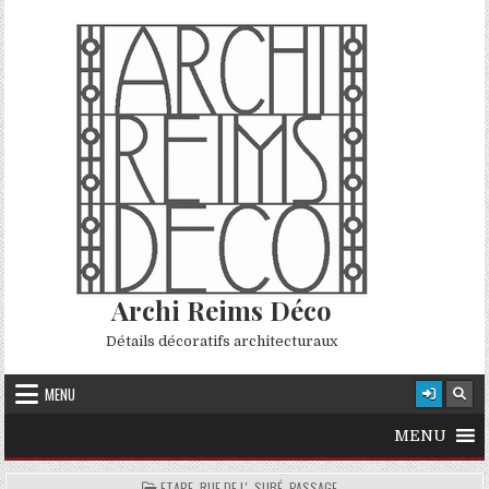
Skip to content
Archi Reims Déco
Détails décoratifs architecturaux
MENU
MENU
POSTED IN
ETAPE, RUE DE L'
,
SUBÉ, PASSAGE