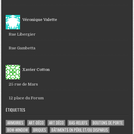
Véronique Valette
Rue Libergier
Rue Gambetta
Xavier Cotton
25 rue de Mars
12 place du Forum
ÉTIQUETTES
ARMOIRIES
ART-DÉCO
ART DÉCO
BAS-RELIEFS
BOUTONS DE PORTE
BOW-WINDOW
BRIQUES
BÂTIMENTS EN PÉRIL ET/OU DISPARUS