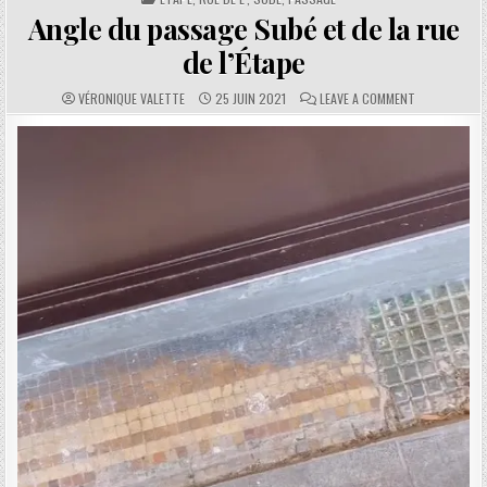
Angle du passage Subé et de la rue
de l’Étape
AUTHOR:
PUBLISHED DATE:
COMMENTS:
ON ANGLE DU 
VÉRONIQUE VALETTE
25 JUIN 2021
LEAVE A COMMENT