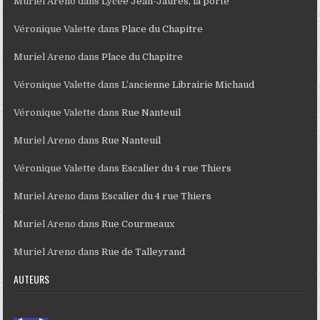
Muriel Areno
dans
Lycée Jean-Jaurès, la porte
Véronique Valette
dans
Place du Chapitre
Muriel Areno
dans
Place du Chapitre
Véronique Valette
dans
L’ancienne Librairie Michaud
Véronique Valette
dans
Rue Nanteuil
Muriel Areno
dans
Rue Nanteuil
Véronique Valette
dans
Escalier du 4 rue Thiers
Muriel Areno
dans
Escalier du 4 rue Thiers
Muriel Areno
dans
Rue Courmeaux
Muriel Areno
dans
Rue de Talleyrand
AUTEURS