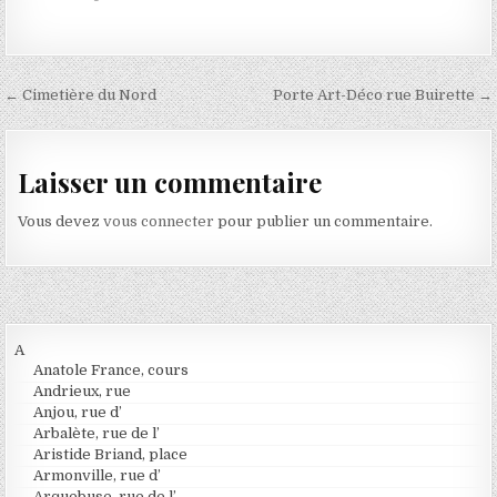
Navigation de l’article
← Cimetière du Nord
Porte Art-Déco rue Buirette →
Laisser un commentaire
Vous devez
vous connecter
pour publier un commentaire.
A
Anatole France, cours
Andrieux, rue
Anjou, rue d’
Arbalète, rue de l’
Aristide Briand, place
Armonville, rue d’
Arquebuse, rue de l’