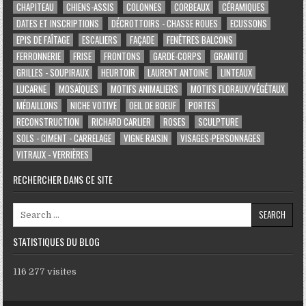
CHAPITEAU
CHIENS-ASSIS
COLONNES
CORBEAUX
CÉRAMIQUES
DATES ET INSCRIPTIONS
DÉCROTTOIRS - CHASSE ROUES
ECUSSONS
EPIS DE FAÎTAGE
ESCALIERS
FAÇADE
FENÊTRES BALCONS
FERRONNERIE
FRISE
FRONTONS
GARDE-CORPS
GRANITO
GRILLES - SOUPIRAUX
HEURTOIR
LAURENT ANTOINE
LINTEAUX
LUCARNE
MOSAÏQUES
MOTIFS ANIMALIERS
MOTIFS FLORAUX/VÉGÉTAUX
MÉDAILLONS
NICHE VOTIVE
OEIL DE BOEUF
PORTES
RECONSTRUCTION
RICHARD CARLIER
ROSES
SCULPTURE
SOLS - CIMENT - CARRELAGE
VIGNE RAISIN
VISAGES-PERSONNAGES
VITRAUX - VERRIÈRES
RECHERCHER DANS CE SITE
Search for:
STATISTIQUES DU BLOG
116 277 visites