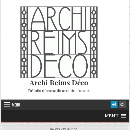
Skip to content
Archi Reims Déco
Détails décoratifs architecturaux
MENU
MENU
POSTED IN
CERNAY, RUE DE