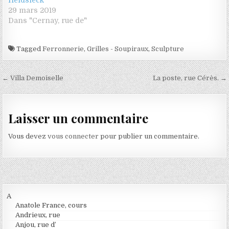
29 mars 2019
Dans "Cernay, rue de"
Tagged
Ferronnerie
,
Grilles - Soupiraux
,
Sculpture
Navigation de l’article
← Villa Demoiselle
La poste, rue Cérès. →
Laisser un commentaire
Vous devez
vous connecter
pour publier un commentaire.
A
Anatole France, cours
Andrieux, rue
Anjou, rue d’