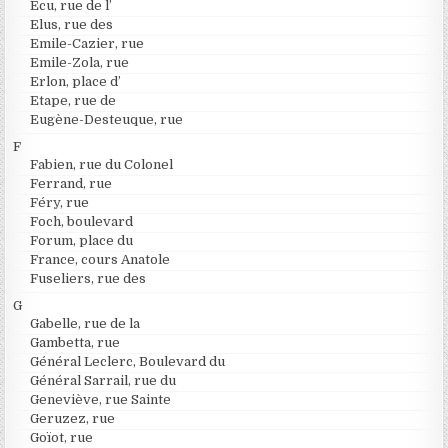
Ecu, rue de l’
Elus, rue des
Emile-Cazier, rue
Emile-Zola, rue
Erlon, place d’
Etape, rue de
Eugène-Desteuque, rue
F
Fabien, rue du Colonel
Ferrand, rue
Féry, rue
Foch, boulevard
Forum, place du
France, cours Anatole
Fuseliers, rue des
G
Gabelle, rue de la
Gambetta, rue
Général Leclerc, Boulevard du
Général Sarrail, rue du
Geneviève, rue Sainte
Geruzez, rue
Goïot, rue