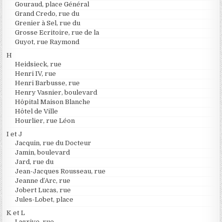
Gouraud, place Général
Grand Credo, rue du
Grenier à Sel, rue du
Grosse Ecritoire, rue de la
Guyot, rue Raymond
H
Heidsieck, rue
Henri IV, rue
Henri Barbusse, rue
Henry Vasnier, boulevard
Hôpital Maison Blanche
Hôtel de Ville
Hourlier, rue Léon
I et J
Jacquin, rue du Docteur
Jamin, boulevard
Jard, rue du
Jean-Jacques Rousseau, rue
Jeanne d’Arc, rue
Jobert Lucas, rue
Jules-Lobet, place
K et L
Lagrive, rue