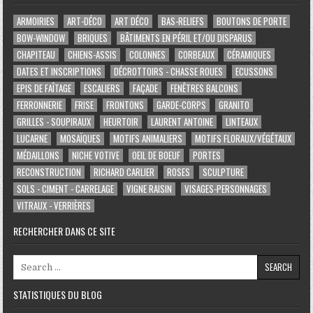
ARMOIRIES
ART-DÉCO
ART DÉCO
BAS-RELIEFS
BOUTONS DE PORTE
BOW-WINDOW
BRIQUES
BÂTIMENTS EN PÉRIL ET/OU DISPARUS
CHAPITEAU
CHIENS-ASSIS
COLONNES
CORBEAUX
CÉRAMIQUES
DATES ET INSCRIPTIONS
DÉCROTTOIRS - CHASSE ROUES
ECUSSONS
EPIS DE FAÎTAGE
ESCALIERS
FAÇADE
FENÊTRES BALCONS
FERRONNERIE
FRISE
FRONTONS
GARDE-CORPS
GRANITO
GRILLES - SOUPIRAUX
HEURTOIR
LAURENT ANTOINE
LINTEAUX
LUCARNE
MOSAÏQUES
MOTIFS ANIMALIERS
MOTIFS FLORAUX/VÉGÉTAUX
MÉDAILLONS
NICHE VOTIVE
OEIL DE BOEUF
PORTES
RECONSTRUCTION
RICHARD CARLIER
ROSES
SCULPTURE
SOLS - CIMENT - CARRELAGE
VIGNE RAISIN
VISAGES-PERSONNAGES
VITRAUX - VERRIÈRES
RECHERCHER DANS CE SITE
Search for:
STATISTIQUES DU BLOG