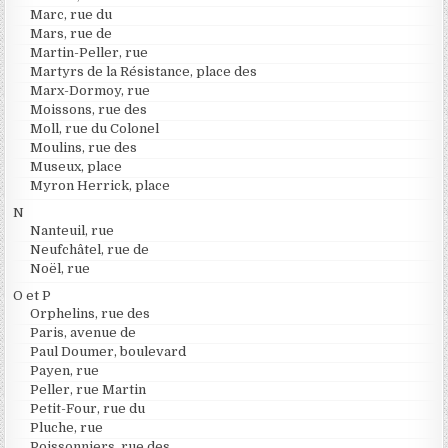
Marc, rue du
Mars, rue de
Martin-Peller, rue
Martyrs de la Résistance, place des
Marx-Dormoy, rue
Moissons, rue des
Moll, rue du Colonel
Moulins, rue des
Museux, place
Myron Herrick, place
N
Nanteuil, rue
Neufchâtel, rue de
Noël, rue
O et P
Orphelins, rue des
Paris, avenue de
Paul Doumer, boulevard
Payen, rue
Peller, rue Martin
Petit-Four, rue du
Pluche, rue
Poissonniers, rue des