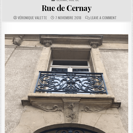
Rue de Cernay
AUTHOR:
PUBLISHED DATE:
COMMENTS:
ON RUE DE
VÉRONIQUE VALETTE
7 NOVEMBRE 2018
LEAVE A COMMENT