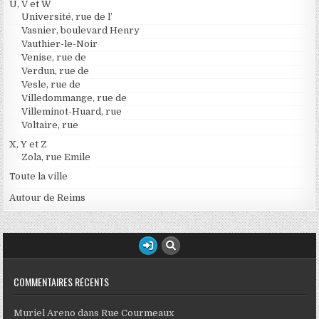
U, V et W
Université, rue de l’
Vasnier, boulevard Henry
Vauthier-le-Noir
Venise, rue de
Verdun, rue de
Vesle, rue de
Villedommange, rue de
Villeminot-Huard, rue
Voltaire, rue
X, Y et Z
Zola, rue Emile
Toute la ville
Autour de Reims
COMMENTAIRES RÉCENTS
Muriel Areno
dans
Rue Courmeaux