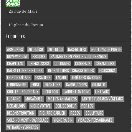
25 rue de Mars
12 place du Forum
ÉTIQUETTES
ARMOIRIES
ART-DÉCO
ART DÉCO
BAS-RELIEFS
BOUTONS DE PORTE
BOW-WINDOW
BRIQUES
BÂTIMENTS EN PÉRIL ET/OU DISPARUS
CHAPITEAU
CHIENS-ASSIS
COLONNES
CORBEAUX
CÉRAMIQUES
DATES ET INSCRIPTIONS
DÉCROTTOIRS - CHASSE ROUES
ECUSSONS
EPIS DE FAÎTAGE
ESCALIERS
FAÇADE
FENÊTRES BALCONS
FERRONNERIE
FRISE
FRONTONS
GARDE-CORPS
GRANITO
GRILLES - SOUPIRAUX
HEURTOIR
LAURENT ANTOINE
LINTEAUX
LUCARNE
MOSAÏQUES
MOTIFS ANIMALIERS
MOTIFS FLORAUX/VÉGÉTAUX
MÉDAILLONS
NICHE VOTIVE
OEIL DE BOEUF
PORTES
RECONSTRUCTION
RICHARD CARLIER
ROSES
SCULPTURE
SOLS - CIMENT - CARRELAGE
VIGNE RAISIN
VISAGES-PERSONNAGES
VITRAUX - VERRIÈRES