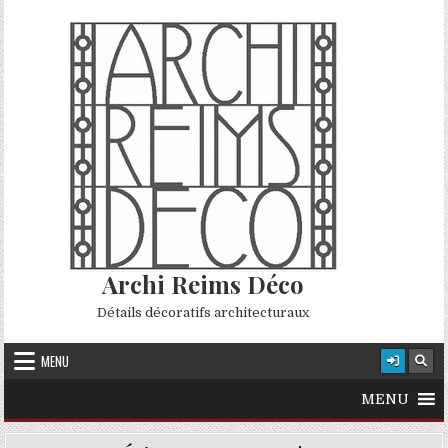
Skip to content
Archi Reims Déco
Détails décoratifs architecturaux
MENU
MENU