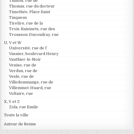
Thillois, rue de
Thomas, rue du docteur
Timothée, Place Saint
Tinqueux
Tirelire, rue de la
Trois-Raisinets, rue des
Tronsson-Ducoudray, rue
U, V et W
Université, rue de l’
Vasnier, boulevard Henry
Vauthier-le-Noir
Venise, rue de
Verdun, rue de
Vesle, rue de
Villedommange, rue de
Villeminot-Huard, rue
Voltaire, rue
X, Y et Z
Zola, rue Emile
Toute la ville
Autour de Reims