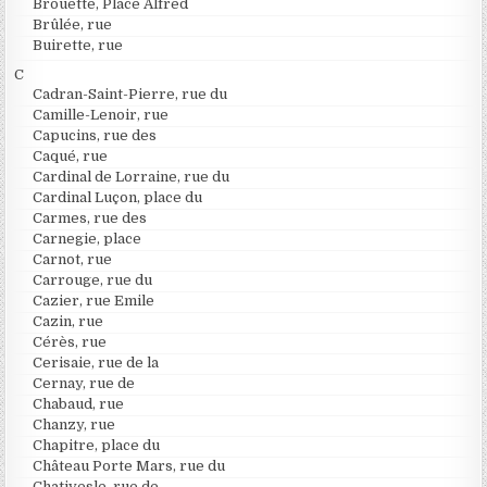
Brouette, Place Alfred
Brûlée, rue
Buirette, rue
C
Cadran-Saint-Pierre, rue du
Camille-Lenoir, rue
Capucins, rue des
Caqué, rue
Cardinal de Lorraine, rue du
Cardinal Luçon, place du
Carmes, rue des
Carnegie, place
Carnot, rue
Carrouge, rue du
Cazier, rue Emile
Cazin, rue
Cérès, rue
Cerisaie, rue de la
Cernay, rue de
Chabaud, rue
Chanzy, rue
Chapitre, place du
Château Porte Mars, rue du
Chativesle, rue de