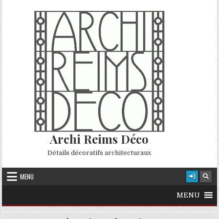
Skip to content
Archi Reims Déco
Détails décoratifs architecturaux
MENU
MENU