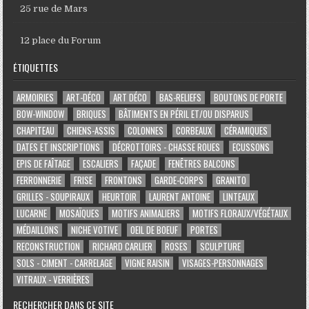
25 rue de Mars
12 place du Forum
ÉTIQUETTES
ARMOIRIES
ART-DÉCO
ART DÉCO
BAS-RELIEFS
BOUTONS DE PORTE
BOW-WINDOW
BRIQUES
BÂTIMENTS EN PÉRIL ET/OU DISPARUS
CHAPITEAU
CHIENS-ASSIS
COLONNES
CORBEAUX
CÉRAMIQUES
DATES ET INSCRIPTIONS
DÉCROTTOIRS - CHASSE ROUES
ECUSSONS
EPIS DE FAÎTAGE
ESCALIERS
FAÇADE
FENÊTRES BALCONS
FERRONNERIE
FRISE
FRONTONS
GARDE-CORPS
GRANITO
GRILLES - SOUPIRAUX
HEURTOIR
LAURENT ANTOINE
LINTEAUX
LUCARNE
MOSAÏQUES
MOTIFS ANIMALIERS
MOTIFS FLORAUX/VÉGÉTAUX
MÉDAILLONS
NICHE VOTIVE
OEIL DE BOEUF
PORTES
RECONSTRUCTION
RICHARD CARLIER
ROSES
SCULPTURE
SOLS - CIMENT - CARRELAGE
VIGNE RAISIN
VISAGES-PERSONNAGES
VITRAUX - VERRIÈRES
RECHERCHER DANS CE SITE