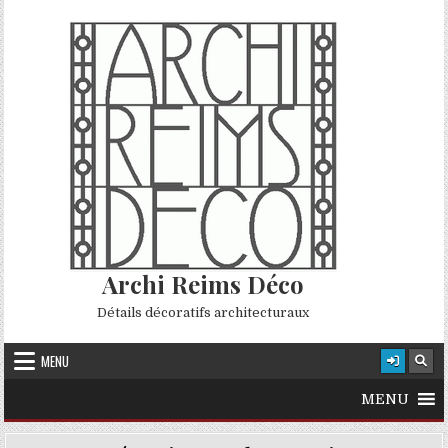
Skip to content
Archi Reims Déco
Détails décoratifs architecturaux
MENU
MENU