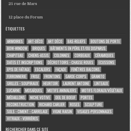
25 rue de Mars
12 place du Forum
ÉTIQUETTES
ARMOIRIES
ART-DÉCO
ART DÉCO
BAS-RELIEFS
BOUTONS DE PORTE
BOW-WINDOW
BRIQUES
BÂTIMENTS EN PÉRIL ET/OU DISPARUS
CHAPITEAU
CHIENS-ASSIS
COLONNES
CORBEAUX
CÉRAMIQUES
DATES ET INSCRIPTIONS
DÉCROTTOIRS - CHASSE ROUES
ECUSSONS
EPIS DE FAÎTAGE
ESCALIERS
FAÇADE
FENÊTRES BALCONS
FERRONNERIE
FRISE
FRONTONS
GARDE-CORPS
GRANITO
GRILLES - SOUPIRAUX
HEURTOIR
LAURENT ANTOINE
LINTEAUX
LUCARNE
MOSAÏQUES
MOTIFS ANIMALIERS
MOTIFS FLORAUX/VÉGÉTAUX
MÉDAILLONS
NICHE VOTIVE
OEIL DE BOEUF
PORTES
RECONSTRUCTION
RICHARD CARLIER
ROSES
SCULPTURE
SOLS - CIMENT - CARRELAGE
VIGNE RAISIN
VISAGES-PERSONNAGES
VITRAUX - VERRIÈRES
RECHERCHER DANS CE SITE