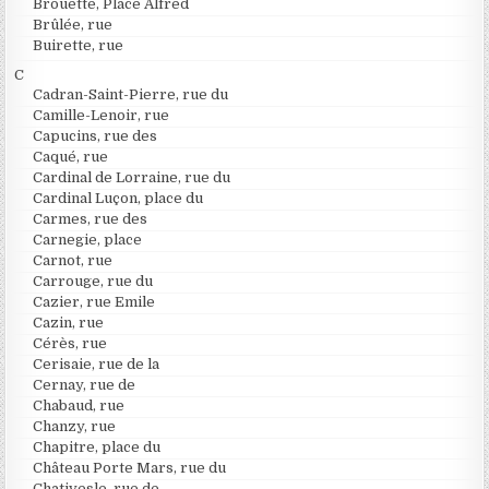
Brouette, Place Alfred
Brûlée, rue
Buirette, rue
C
Cadran-Saint-Pierre, rue du
Camille-Lenoir, rue
Capucins, rue des
Caqué, rue
Cardinal de Lorraine, rue du
Cardinal Luçon, place du
Carmes, rue des
Carnegie, place
Carnot, rue
Carrouge, rue du
Cazier, rue Emile
Cazin, rue
Cérès, rue
Cerisaie, rue de la
Cernay, rue de
Chabaud, rue
Chanzy, rue
Chapitre, place du
Château Porte Mars, rue du
Chativesle, rue de