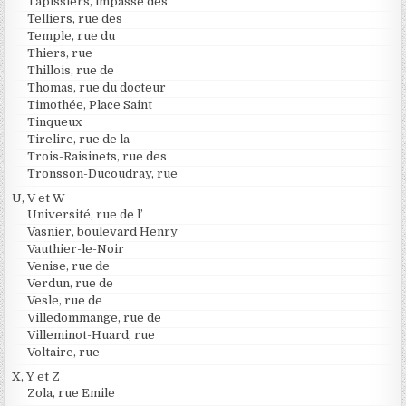
Tapissiers, impasse des
Telliers, rue des
Temple, rue du
Thiers, rue
Thillois, rue de
Thomas, rue du docteur
Timothée, Place Saint
Tinqueux
Tirelire, rue de la
Trois-Raisinets, rue des
Tronsson-Ducoudray, rue
U, V et W
Université, rue de l’
Vasnier, boulevard Henry
Vauthier-le-Noir
Venise, rue de
Verdun, rue de
Vesle, rue de
Villedommange, rue de
Villeminot-Huard, rue
Voltaire, rue
X, Y et Z
Zola, rue Emile