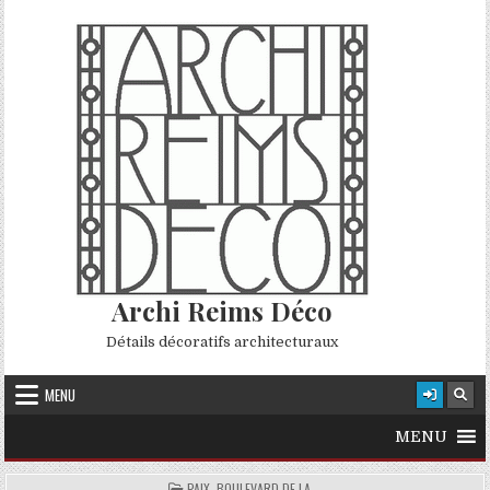
Skip to content
Archi Reims Déco
Détails décoratifs architecturaux
MENU
MENU
POSTED IN
PAIX, BOULEVARD DE LA