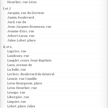
Hourlier, rue Léon
I et J
Jacquin, rue du Docteur
Jamin, boulevard
Jard, rue du
Jean-Jacques Rousseau, rue
Jeanne d’Arc, rue
Jobert Lucas, rue
Jules-Lobet, place
K et L
Lagrive, rue
Landouzy, rue
Langlet, cours Jean-Baptiste
Laon, avenue de
La Salle, rue
Leclerc, Boulevard du Général
Lenoir, rue Camille
Léon-Bourgeois, place
Léon-Hourlier, rue
Lesage, rue
Libergier, rue
Linguet, rue
Lobet, place Jules