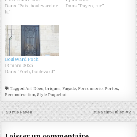
Dans "Paix, boulevard de
Dans "Payen, rue"
la"
Boulevard Foch
18 mars 2025
Dans "Foch, boulevard"
Tagged
Art-Déco
,
briques
,
Façade
,
Ferronnerie
,
Portes
,
Reconstruction
,
Style Paquebot
Navigation de l’article
← 28 rue Payen
Rue Saint-Julien #2 →
Laisser un commentaire