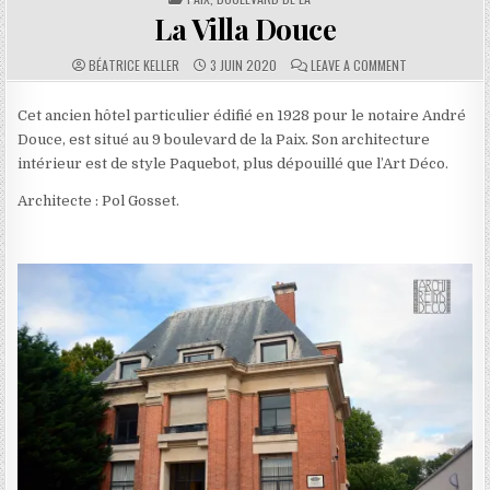
La Villa Douce
AUTHOR:
PUBLISHED DATE:
COMMENTS:
ON LA VILLA DO
BÉATRICE KELLER
3 JUIN 2020
LEAVE A COMMENT
Cet ancien hôtel particulier édifié en 1928 pour le notaire André
Douce, est situé au 9 boulevard de la Paix. Son architecture
intérieur est de style Paquebot, plus dépouillé que l’Art Déco.
Architecte : Pol Gosset.