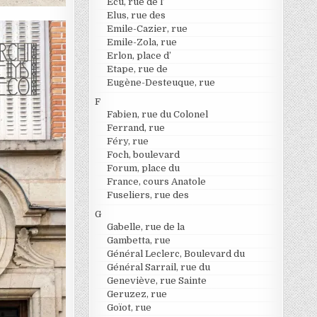
Ecu, rue de l’
Elus, rue des
Emile-Cazier, rue
Emile-Zola, rue
Erlon, place d’
Etape, rue de
Eugène-Desteuque, rue
F
Fabien, rue du Colonel
Ferrand, rue
Féry, rue
Foch, boulevard
Forum, place du
France, cours Anatole
Fuseliers, rue des
G
Gabelle, rue de la
Gambetta, rue
Général Leclerc, Boulevard du
Général Sarrail, rue du
Geneviève, rue Sainte
Geruzez, rue
Goïot, rue