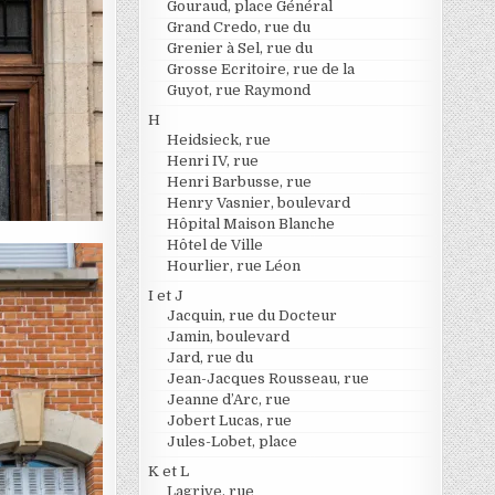
Gouraud, place Général
Grand Credo, rue du
Grenier à Sel, rue du
Grosse Ecritoire, rue de la
Guyot, rue Raymond
H
Heidsieck, rue
Henri IV, rue
Henri Barbusse, rue
Henry Vasnier, boulevard
Hôpital Maison Blanche
Hôtel de Ville
Hourlier, rue Léon
I et J
Jacquin, rue du Docteur
Jamin, boulevard
Jard, rue du
Jean-Jacques Rousseau, rue
Jeanne d’Arc, rue
Jobert Lucas, rue
Jules-Lobet, place
K et L
Lagrive, rue