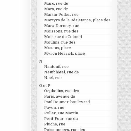
Marc, rue du
Mars, rue de
Martin-Peller, rue
Martyrs de la Résistance, place des
Marx-Dormoy, rue
Moissons, rue des
Moll, rue du Colonel
Moulins, rue des
Museux, place
Myron Herrick, place
N
Nanteuil, rue
Neufchâtel, rue de
Noël, rue
O et P
Orphelins, rue des
Paris, avenue de
Paul Doumer, boulevard
Payen, rue
Peller, rue Martin
Petit-Four, rue du
Pluche, rue
Poissonniers, rue des