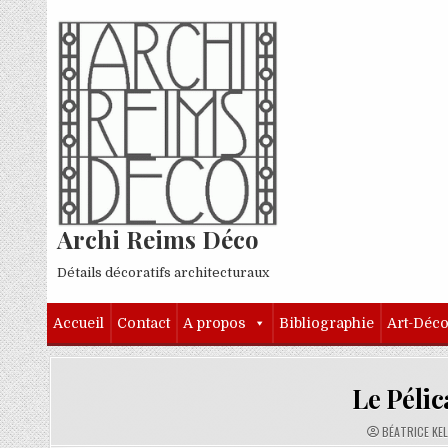
Skip to content
Archi Reims Déco
Détails décoratifs architecturaux
Accueil
Contact
A propos
Bibliographie
Art-Déc
Le Pélic
AUTHOR:
BÉATRICE KE