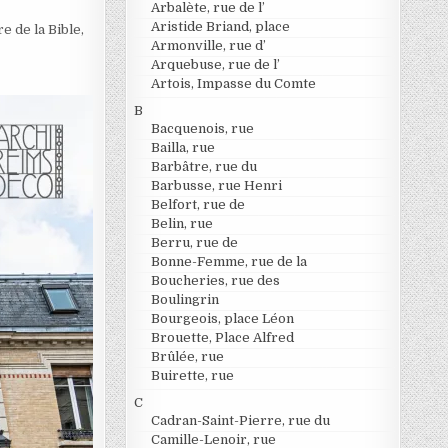
Arbalète, rue de l’
Aristide Briand, place
e de la Bible,
Armonville, rue d’
Arquebuse, rue de l’
Artois, Impasse du Comte
B
Bacquenois, rue
Bailla, rue
Barbâtre, rue du
Barbusse, rue Henri
Belfort, rue de
Belin, rue
Berru, rue de
Bonne-Femme, rue de la
Boucheries, rue des
Boulingrin
Bourgeois, place Léon
Brouette, Place Alfred
Brûlée, rue
Buirette, rue
C
Cadran-Saint-Pierre, rue du
Camille-Lenoir, rue