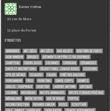
Xavier Cotton
25 rue de Mars
12 place du Forum
ÉTIQUETTES
ARMOIRIES
ART-DÉCO
ART DÉCO
BAS-RELIEFS
BOUTONS DE PORTE
BOW-WINDOW
BRIQUES
BÂTIMENTS EN PÉRIL ET/OU DISPARUS
CHAPITEAU
CHIENS-ASSIS
COLONNES
CORBEAUX
CÉRAMIQUES
DATES ET INSCRIPTIONS
DÉCROTTOIRS - CHASSE ROUES
ECUSSONS
EPIS DE FAÎTAGE
ESCALIERS
FAÇADE
FENÊTRES BALCONS
FERRONNERIE
FRISE
FRONTONS
GARDE-CORPS
GRANITO
GRILLES - SOUPIRAUX
HEURTOIR
LAURENT ANTOINE
LINTEAUX
LUCARNE
MOSAÏQUES
MOTIFS ANIMALIERS
MOTIFS FLORAUX/VÉGÉTAUX
MÉDAILLONS
NICHE VOTIVE
OEIL DE BOEUF
PORTES
RECONSTRUCTION
RICHARD CARLIER
ROSES
SCULPTURE
SOLS - CIMENT - CARRELAGE
VIGNE RAISIN
VISAGES-PERSONNAGES