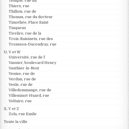
Temple, rue du
Thiers, rue
Thillois, rue de
Thomas, rue du docteur
Timothée, Place Saint
Tinqueux
Tirelire, rue de la
Trois-Raisinets, rue des
Tronsson-Ducoudray, rue
U, V et W
Université, rue de l’
Vasnier, boulevard Henry
Vauthier-le-Noir
Venise, rue de
Verdun, rue de
Vesle, rue de
Villedommange, rue de
Villeminot-Huard, rue
Voltaire, rue
X, Y et Z
Zola, rue Emile
Toute la ville