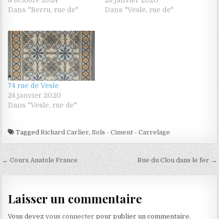
8 octobre 2024
28 janvier 2020
Dans "Berru, rue de"
Dans "Vesle, rue de"
74 rue de Vesle
24 janvier 2020
Dans "Vesle, rue de"
Tagged
Richard Carlier
,
Sols - Ciment - Carrelage
Navigation de l’article
← Cours Anatole France
Rue du Clou dans le fer →
Laisser un commentaire
Vous devez
vous connecter
pour publier un commentaire.