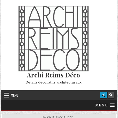
Skip to content
Archi Reims Déco
Détails décoratifs architecturaux
MENU
MENU
POSTED IN
COURLANCY, RUE DE