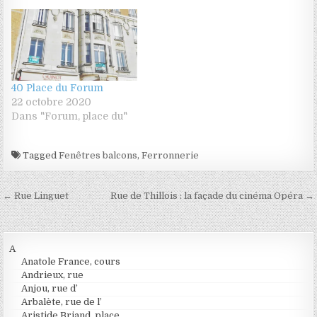
40 Place du Forum
22 octobre 2020
Dans "Forum, place du"
Tagged
Fenêtres balcons
,
Ferronnerie
Navigation de l’article
← Rue Linguet
Rue de Thillois : la façade du cinéma Opéra →
A
Anatole France, cours
Andrieux, rue
Anjou, rue d’
Arbalète, rue de l’
Aristide Briand, place