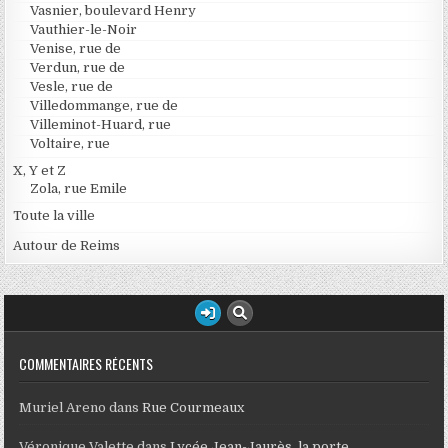
Vasnier, boulevard Henry
Vauthier-le-Noir
Venise, rue de
Verdun, rue de
Vesle, rue de
Villedommange, rue de
Villeminot-Huard, rue
Voltaire, rue
X, Y et Z
Zola, rue Emile
Toute la ville
Autour de Reims
COMMENTAIRES RÉCENTS
Muriel Areno
dans
Rue Courmeaux
Véronique Valette
dans
Lycée Jean-Jaurès, la porte