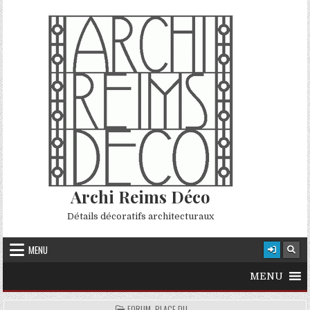
Skip to content
Archi Reims Déco
Détails décoratifs architecturaux
MENU
MENU
POSTED IN
FORUM, PLACE DU