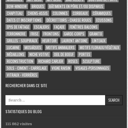
BOW-WINDOW
BRIQUES
BÂTIMENTS EN PÉRIL ET/OU DISPARUS
CHAPITEAU
CHIENS-ASSIS
COLONNES
CORBEAUX
CÉRAMIQUES
DATES ET INSCRIPTIONS
DÉCROTTOIRS - CHASSE ROUES
ECUSSONS
EPIS DE FAÎTAGE
ESCALIERS
FAÇADE
FENÊTRES BALCONS
FERRONNERIE
FRISE
FRONTONS
GARDE-CORPS
GRANITO
GRILLES - SOUPIRAUX
HEURTOIR
LAURENT ANTOINE
LINTEAUX
LUCARNE
MOSAÏQUES
MOTIFS ANIMALIERS
MOTIFS FLORAUX/VÉGÉTAUX
MÉDAILLONS
NICHE VOTIVE
OEIL DE BOEUF
PORTES
RECONSTRUCTION
RICHARD CARLIER
ROSES
SCULPTURE
SOLS - CIMENT - CARRELAGE
VIGNE RAISIN
VISAGES-PERSONNAGES
VITRAUX - VERRIÈRES
RECHERCHER DANS CE SITE
Search for:
STATISTIQUES DU BLOG
115 862 visites