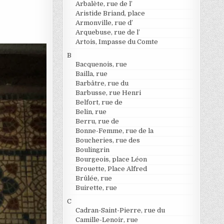
Arbalète, rue de l’
Aristide Briand, place
Armonville, rue d’
Arquebuse, rue de l’
Artois, Impasse du Comte
B
Bacquenois, rue
Bailla, rue
Barbâtre, rue du
Barbusse, rue Henri
Belfort, rue de
Belin, rue
Berru, rue de
Bonne-Femme, rue de la
Boucheries, rue des
Boulingrin
Bourgeois, place Léon
Brouette, Place Alfred
Brûlée, rue
Buirette, rue
C
Cadran-Saint-Pierre, rue du
Camille-Lenoir, rue