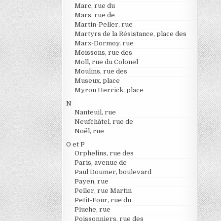
Marc, rue du
Mars, rue de
Martin-Peller, rue
Martyrs de la Résistance, place des
Marx-Dormoy, rue
Moissons, rue des
Moll, rue du Colonel
Moulins, rue des
Museux, place
Myron Herrick, place
N
Nanteuil, rue
Neufchâtel, rue de
Noël, rue
O et P
Orphelins, rue des
Paris, avenue de
Paul Doumer, boulevard
Payen, rue
Peller, rue Martin
Petit-Four, rue du
Pluche, rue
Poissonniers, rue des