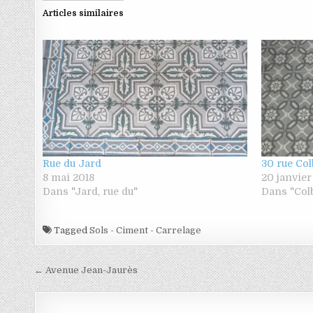
Articles similaires
Rue du Jard
30 rue Col
8 mai 2018
20 janvier
Dans "Jard, rue du"
Dans "Colb
Tagged
Sols - Ciment - Carrelage
Navigation de l’article
← Avenue Jean-Jaurès