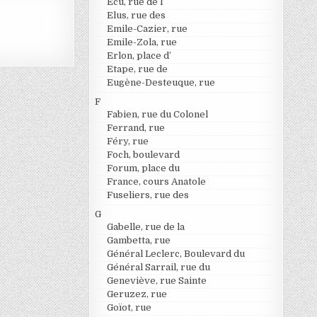
Ecu, rue de l’
Elus, rue des
Emile-Cazier, rue
Emile-Zola, rue
Erlon, place d’
Etape, rue de
Eugène-Desteuque, rue
F
Fabien, rue du Colonel
Ferrand, rue
Féry, rue
Foch, boulevard
Forum, place du
France, cours Anatole
Fuseliers, rue des
G
Gabelle, rue de la
Gambetta, rue
Général Leclerc, Boulevard du
Général Sarrail, rue du
Geneviève, rue Sainte
Geruzez, rue
Goïot, rue