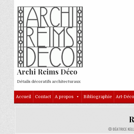
Skip to content
Archi Reims Déco
Détails décoratifs architecturaux
Accueil
Contact
A propos
Bibliographie
Art-Déc
R
AUTHOR:
BÉATRICE KEL