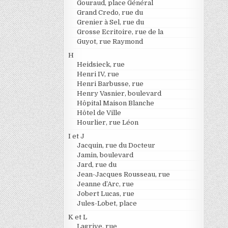
Gouraud, place Général
Grand Credo, rue du
Grenier à Sel, rue du
Grosse Ecritoire, rue de la
Guyot, rue Raymond
H
Heidsieck, rue
Henri IV, rue
Henri Barbusse, rue
Henry Vasnier, boulevard
Hôpital Maison Blanche
Hôtel de Ville
Hourlier, rue Léon
I et J
Jacquin, rue du Docteur
Jamin, boulevard
Jard, rue du
Jean-Jacques Rousseau, rue
Jeanne d’Arc, rue
Jobert Lucas, rue
Jules-Lobet, place
K et L
Lagrive, rue