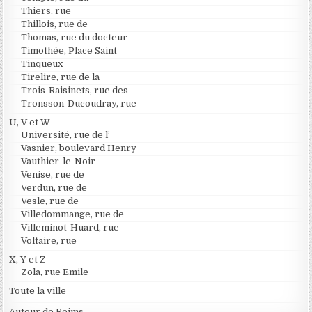
Thiers, rue
Thillois, rue de
Thomas, rue du docteur
Timothée, Place Saint
Tinqueux
Tirelire, rue de la
Trois-Raisinets, rue des
Tronsson-Ducoudray, rue
U, V et W
Université, rue de l’
Vasnier, boulevard Henry
Vauthier-le-Noir
Venise, rue de
Verdun, rue de
Vesle, rue de
Villedommange, rue de
Villeminot-Huard, rue
Voltaire, rue
X, Y et Z
Zola, rue Emile
Toute la ville
Autour de Reims