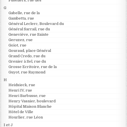
Fuseliers, rue des
G
Gabelle, rue de la
Gambetta, rue
Général Leclerc, Boulevard du
Général Sarrail, rue du
Geneviève, rue Sainte
Geruzez, rue
Goïot, rue
Gouraud, place Général
Grand Credo, rue du
Grenier à Sel, rue du
Grosse Ecritoire, rue de la
Guyot, rue Raymond
H
Heidsieck, rue
Henri IV, rue
Henri Barbusse, rue
Henry Vasnier, boulevard
Hôpital Maison Blanche
Hôtel de Ville
Hourlier, rue Léon
I et J