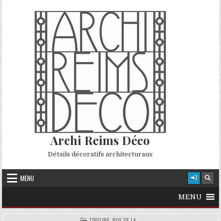
Skip to content
Archi Reims Déco
Détails décoratifs architecturaux
MENU
MENU
POSTED IN
TIRELIRE, RUE DE LA