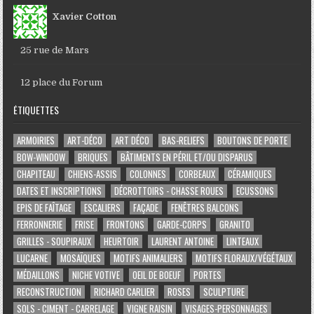
Xavier Cotton
25 rue de Mars
12 place du Forum
ÉTIQUETTES
ARMOIRIES
ART-DÉCO
ART DÉCO
BAS-RELIEFS
BOUTONS DE PORTE
BOW-WINDOW
BRIQUES
BÂTIMENTS EN PÉRIL ET/OU DISPARUS
CHAPITEAU
CHIENS-ASSIS
COLONNES
CORBEAUX
CÉRAMIQUES
DATES ET INSCRIPTIONS
DÉCROTTOIRS - CHASSE ROUES
ECUSSONS
EPIS DE FAÎTAGE
ESCALIERS
FAÇADE
FENÊTRES BALCONS
FERRONNERIE
FRISE
FRONTONS
GARDE-CORPS
GRANITO
GRILLES - SOUPIRAUX
HEURTOIR
LAURENT ANTOINE
LINTEAUX
LUCARNE
MOSAÏQUES
MOTIFS ANIMALIERS
MOTIFS FLORAUX/VÉGÉTAUX
MÉDAILLONS
NICHE VOTIVE
OEIL DE BOEUF
PORTES
RECONSTRUCTION
RICHARD CARLIER
ROSES
SCULPTURE
SOLS - CIMENT - CARRELAGE
VIGNE RAISIN
VISAGES-PERSONNAGES