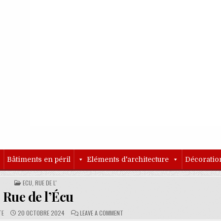
o
Bâtiments en péril
Eléments d'architecture
Décoratio
POSTED IN
ECU, RUE DE L'
Rue de l’Écu
PUBLISHED DATE:
COMMENTS:
ON RUE DE L’ÉCU
TE
20 OCTOBRE 2024
LEAVE A COMMENT