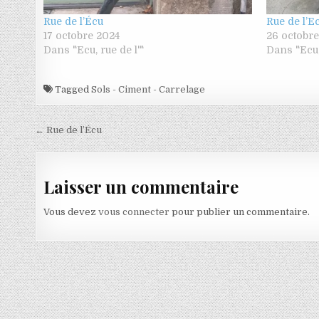
Rue de l’Écu
Rue de l’E
17 octobre 2024
26 octobre
Dans "Ecu, rue de l'"
Dans "Ecu, 
Tagged
Sols - Ciment - Carrelage
Navigation de l’article
← Rue de l’Écu
Laisser un commentaire
Vous devez
vous connecter
pour publier un commentaire.