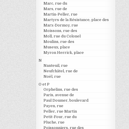
Marc, rue du
Mars, rue de
Martin-Peller, rue
Martyrs de la Résistance, place des
Marx-Dormoy, rue
Moissons, rue des
Moll, rue du Colonel
Moulins, rue des
Museux, place
Myron Herrick, place
N
Nanteuil, rue
Neufchâtel, rue de
Noël, rue
O et P
Orphelins, rue des
Paris, avenue de
Paul Doumer, boulevard
Payen, rue
Peller, rue Martin
Petit-Four, rue du
Pluche, rue
Poissonniers, rue des