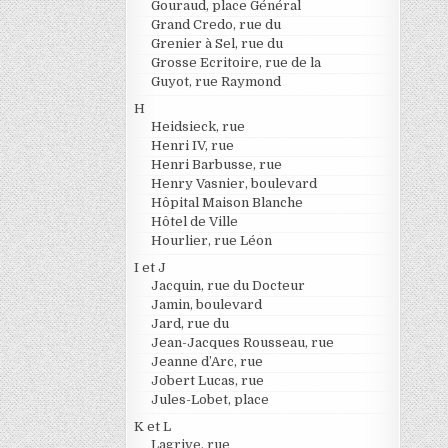
Gouraud, place Général
Grand Credo, rue du
Grenier à Sel, rue du
Grosse Ecritoire, rue de la
Guyot, rue Raymond
H
Heidsieck, rue
Henri IV, rue
Henri Barbusse, rue
Henry Vasnier, boulevard
Hôpital Maison Blanche
Hôtel de Ville
Hourlier, rue Léon
I et J
Jacquin, rue du Docteur
Jamin, boulevard
Jard, rue du
Jean-Jacques Rousseau, rue
Jeanne d’Arc, rue
Jobert Lucas, rue
Jules-Lobet, place
K et L
Lagrive, rue