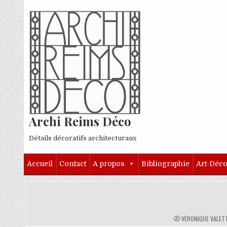
Skip to content
Archi Reims Déco
Détails décoratifs architecturaux
Accueil
Contact
A propos
Bibliographie
Art-Déc
AUTHOR:
VÉRONIQUE VALET