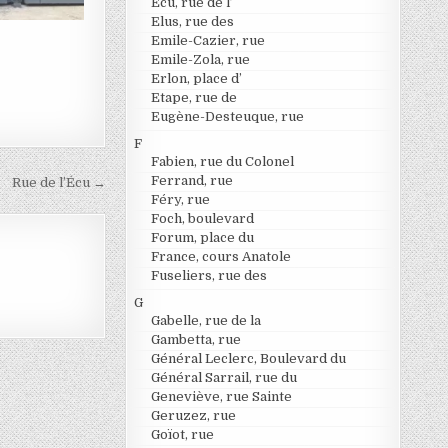
Ecu, rue de l’
Elus, rue des
Emile-Cazier, rue
Emile-Zola, rue
Erlon, place d’
Etape, rue de
Eugène-Desteuque, rue
F
Fabien, rue du Colonel
Ferrand, rue
Rue de l’Écu →
Féry, rue
Foch, boulevard
Forum, place du
France, cours Anatole
Fuseliers, rue des
G
Gabelle, rue de la
Gambetta, rue
Général Leclerc, Boulevard du
Général Sarrail, rue du
Geneviève, rue Sainte
Geruzez, rue
Goïot, rue