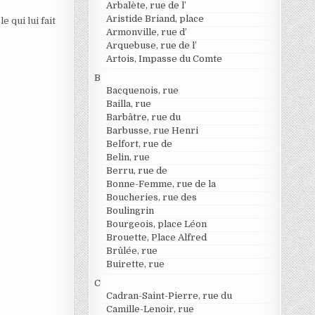
Arbalète, rue de l’
Aristide Briand, place
 qui lui fait
Armonville, rue d’
Arquebuse, rue de l’
Artois, Impasse du Comte
B
Bacquenois, rue
Bailla, rue
Barbâtre, rue du
Barbusse, rue Henri
Belfort, rue de
Belin, rue
Berru, rue de
Bonne-Femme, rue de la
Boucheries, rue des
Boulingrin
Bourgeois, place Léon
Brouette, Place Alfred
Brûlée, rue
Buirette, rue
C
Cadran-Saint-Pierre, rue du
Camille-Lenoir, rue