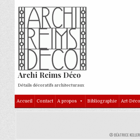
Skip to content
Archi Reims Déco
Détails décoratifs architecturaux
Accueil
Contact
A propos
Bibliographie
Art-Déc
AUTHOR:
BÉATRICE KELLE