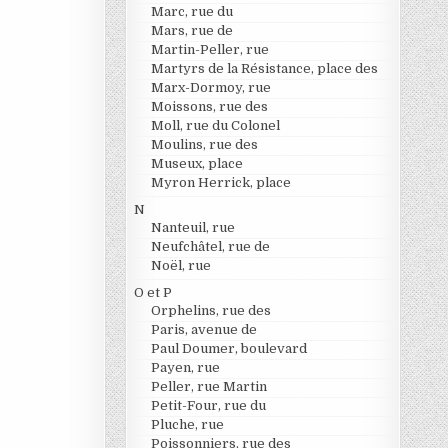
Marc, rue du
Mars, rue de
Martin-Peller, rue
Martyrs de la Résistance, place des
Marx-Dormoy, rue
Moissons, rue des
Moll, rue du Colonel
Moulins, rue des
Museux, place
Myron Herrick, place
N
Nanteuil, rue
Neufchâtel, rue de
Noël, rue
O et P
Orphelins, rue des
Paris, avenue de
Paul Doumer, boulevard
Payen, rue
Peller, rue Martin
Petit-Four, rue du
Pluche, rue
Poissonniers, rue des