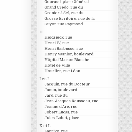
Gouraud, place Général
Grand Credo, rue du
Grenier à Sel, rue du
Grosse Ecritoire, rue de la
Guyot, rue Raymond
H
Heidsieck, rue
Henri IV, rue
Henri Barbusse, rue
Henry Vasnier, boulevard
Hôpital Maison Blanche
Hôtel de Ville
Hourlier, rue Léon
I et J
Jacquin, rue du Docteur
Jamin, boulevard
Jard, rue du
Jean-Jacques Rousseau, rue
Jeanne d’Arc, rue
Jobert Lucas, rue
Jules-Lobet, place
K et L
Lagrive, rue