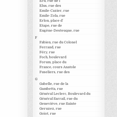
Ecu, rue de l’
Elus, rue des
Emile-Cazier, rue
Emile-Zola, rue
Erlon, place d’
Etape, rue de
Eugène-Desteuque, rue
F
Fabien, rue du Colonel
Ferrand, rue
Féry, rue
Foch, boulevard
Forum, place du
France, cours Anatole
Fuseliers, rue des
G
Gabelle, rue de la
Gambetta, rue
Général Leclerc, Boulevard du
Général Sarrail, rue du
Geneviève, rue Sainte
Geruzez, rue
Goïot, rue