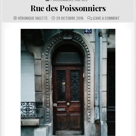
Rue des Poissonniers
AUTHOR:
PUBLISHED DATE:
COMMENTS:
ON RUE DE
VÉRONIQUE VALETTE
29 OCTOBRE 2016
LEAVE A COMMENT