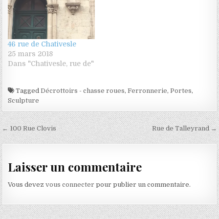
46 rue de Chativesle
25 mars 2018
Dans "Chativesle, rue de"
Tagged
Décrottoirs - chasse roues
,
Ferronnerie
,
Portes
,
Sculpture
Navigation de l’article
← 100 Rue Clovis
Rue de Talleyrand →
Laisser un commentaire
Vous devez
vous connecter
pour publier un commentaire.