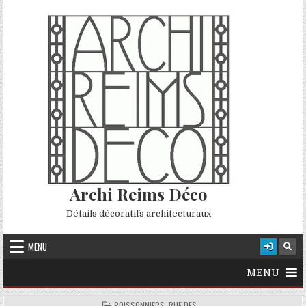
Skip to content
Archi Reims Déco
Détails décoratifs architecturaux
MENU
MENU
POSTED IN
POISSONNIERS, RUE DES