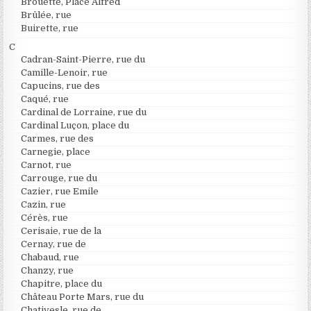
Brouette, Place Alfred
Brûlée, rue
Buirette, rue
C
Cadran-Saint-Pierre, rue du
Camille-Lenoir, rue
Capucins, rue des
Caqué, rue
Cardinal de Lorraine, rue du
Cardinal Luçon, place du
Carmes, rue des
Carnegie, place
Carnot, rue
Carrouge, rue du
Cazier, rue Emile
Cazin, rue
Cérès, rue
Cerisaie, rue de la
Cernay, rue de
Chabaud, rue
Chanzy, rue
Chapitre, place du
Château Porte Mars, rue du
Chativesle, rue de