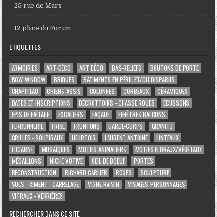
25 rue de Mars
12 place du Forum
ÉTIQUETTES
ARMOIRIES
ART-DÉCO
ART DÉCO
BAS-RELIEFS
BOUTONS DE PORTE
BOW-WINDOW
BRIQUES
BÂTIMENTS EN PÉRIL ET/OU DISPARUS
CHAPITEAU
CHIENS-ASSIS
COLONNES
CORBEAUX
CÉRAMIQUES
DATES ET INSCRIPTIONS
DÉCROTTOIRS - CHASSE ROUES
ECUSSONS
EPIS DE FAÎTAGE
ESCALIERS
FAÇADE
FENÊTRES BALCONS
FERRONNERIE
FRISE
FRONTONS
GARDE-CORPS
GRANITO
GRILLES - SOUPIRAUX
HEURTOIR
LAURENT ANTOINE
LINTEAUX
LUCARNE
MOSAÏQUES
MOTIFS ANIMALIERS
MOTIFS FLORAUX/VÉGÉTAUX
MÉDAILLONS
NICHE VOTIVE
OEIL DE BOEUF
PORTES
RECONSTRUCTION
RICHARD CARLIER
ROSES
SCULPTURE
SOLS - CIMENT - CARRELAGE
VIGNE RAISIN
VISAGES-PERSONNAGES
VITRAUX - VERRIÈRES
RECHERCHER DANS CE SITE